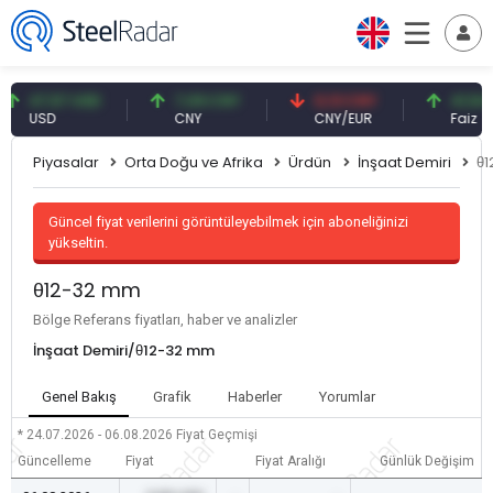
47,57 USD
7,09 CNY
0,13 CNY
41,54 TRY
USD
CNY
CNY/EUR
Faiz
Piyasalar
Orta Doğu ve Afrika
Ürdün
İnşaat Demiri
θ
Güncel fiyat verilerini görüntüleyebilmek için aboneliğinizi
yükseltin.
θ12-32 mm
Bölge Referans fiyatları, haber ve analizler
İnşaat Demiri/θ12-32 mm
Genel Bakış
Grafik
Haberler
Yorumlar
* 24.07.2026 - 06.08.2026
Fiyat Geçmişi
Güncelleme
Fiyat
Fiyat Aralığı
Günlük Değişim