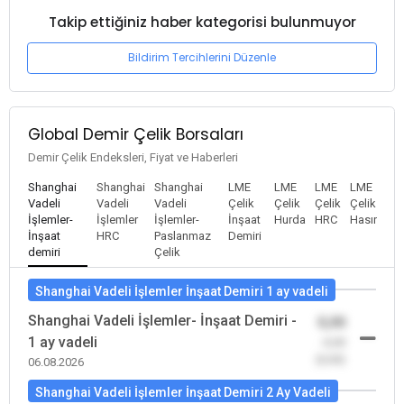
Takip ettiğiniz haber kategorisi bulunmuyor
Bildirim Tercihlerini Düzenle
Global Demir Çelik Borsaları
Demir Çelik Endeksleri, Fiyat ve Haberleri
Shanghai
Shanghai
Shanghai
LME
LME
LME
LME
Vadeli
Vadeli
Vadeli
Çelik
Çelik
Çelik
Çelik
İşlemler-
İşlemler
İşlemler-
İnşaat
Hurda
HRC
Hasır
İnşaat
HRC
Paslanmaz
Demiri
demiri
Çelik
Shanghai Vadeli İşlemler İnşaat Demiri 1 ay vadeli
Shanghai Vadeli İşlemler- İnşaat Demiri -
0,00
1 ay vadeli
-0,00
(0,00)
06.08.2026
Shanghai Vadeli İşlemler İnşaat Demiri 2 Ay Vadeli