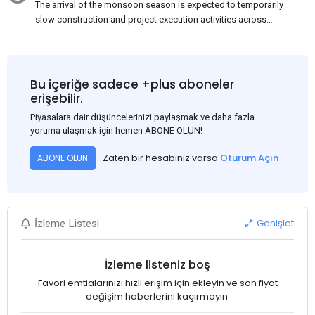
The arrival of the monsoon season is expected to temporarily
slow construction and project execution activities across
several regions of India, resulting in reduced short-term
demand for flat steel products. Demand from infrastructure
development, roofing applications, industrial manufacturing,
and rural construction projects is expected to provide support
Bu içeriğe sadece +plus aboneler
to the market despite seasonal disruptions caused by heavy
erişebilir.
rainfall.
Piyasalara dair düşüncelerinizi paylaşmak ve daha fazla
yoruma ulaşmak için hemen ABONE OLUN!
Zaten bir hesabınız varsa
Oturum Açın
ABONE OLUN
Genişlet
İzleme Listesi
İzleme listeniz boş
Favori emtialarınızı hızlı erişim için ekleyin ve son fiyat
değişim haberlerini kaçırmayın.