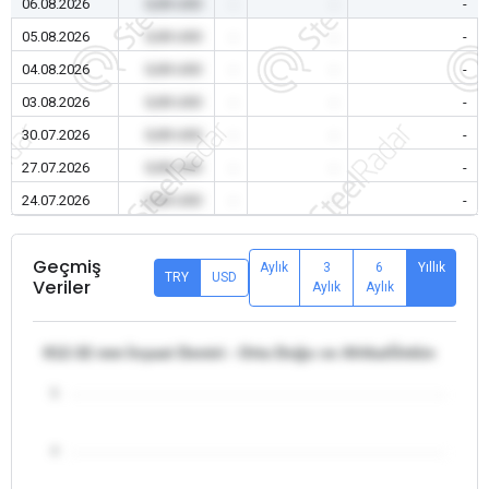
06.08.2026
0,00 USD
-
-
-
05.08.2026
0,00 USD
-
-
-
04.08.2026
0,00 USD
-
-
-
03.08.2026
0,00 USD
-
-
-
30.07.2026
0,00 USD
-
-
-
27.07.2026
0,00 USD
-
-
-
24.07.2026
0,00 USD
-
-
-
Geçmiş
Aylık
3
6
Yıllık
TRY
USD
Veriler
Aylık
Aylık
θ12-32 mm İnşaat Demiri - Orta Doğu ve Afrika/Ürdün
5
4