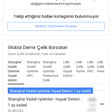
değişim haberlerini kaçırmayın.
Takip ettiğiniz haber kategorisi bulunmuyor
Bildirim Tercihlerini Düzenle
Global Demir Çelik Borsaları
Demir Çelik Endeksleri, Fiyat ve Haberleri
Shanghai
Shanghai
Shanghai
LME
LME
LME
LME
Vadeli
Vadeli
Vadeli
Çelik
Çelik
Çelik
Çelik
İşlemler-
İşlemler
İşlemler-
İnşaat
Hurda
HRC
Hasır
İnşaat
HRC
Paslanmaz
Demiri
demiri
Çelik
Shanghai Vadeli İşlemler İnşaat Demiri 1 ay vadeli
Shanghai Vadeli İşlemler- İnşaat Demiri -
0,00
1 ay vadeli
-0,00
(0,00)
06.08.2026