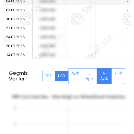
04.08.2026
0,00 USD
-
-
-
03.08.2026
0,00 USD
-
-
-
30.07.2026
0,00 USD
-
-
-
27.07.2026
0,00 USD
-
-
-
24.07.2026
0,00 USD
-
-
-
20.07.2026
0,00 USD
-
-
-
14.07.2026
0,00 USD
-
-
-
Geçmiş
Aylık
3
6
Yıllık
TRY
USD
Veriler
Aylık
Aylık
HRC (1,2 mm) Sac - Orta Doğu ve Afrika/Suudi Arabistan
5
4