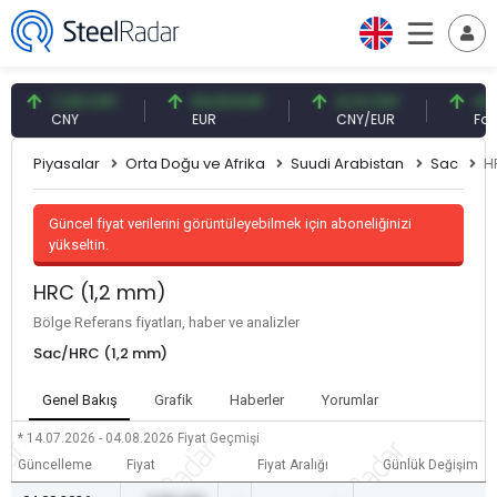
7,09 CNY
54,93 EUR
0,13 CNY
41,54 T
CNY
EUR
CNY/EUR
Faiz
Piyasalar
Orta Doğu ve Afrika
Suudi Arabistan
Sac
H
Güncel fiyat verilerini görüntüleyebilmek için aboneliğinizi
yükseltin.
HRC (1,2 mm)
Bölge Referans fiyatları, haber ve analizler
Sac/HRC (1,2 mm)
Genel Bakış
Grafik
Haberler
Yorumlar
* 14.07.2026 - 04.08.2026
Fiyat Geçmişi
Güncelleme
Fiyat
Fiyat Aralığı
Günlük Değişim