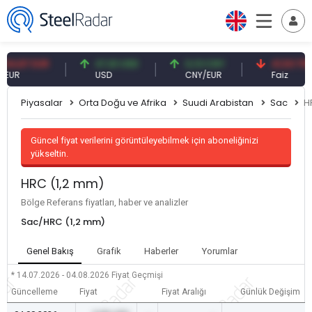
87 EUR
47,61 USD
0,13 CNY
41,53 TRY
USD
CNY/EUR
Faiz
Piyasalar
Orta Doğu ve Afrika
Suudi Arabistan
Sac
H
Güncel fiyat verilerini görüntüleyebilmek için aboneliğinizi
yükseltin.
HRC (1,2 mm)
Bölge Referans fiyatları, haber ve analizler
Sac/HRC (1,2 mm)
Genel Bakış
Grafik
Haberler
Yorumlar
* 14.07.2026 - 04.08.2026
Fiyat Geçmişi
Güncelleme
Fiyat
Fiyat Aralığı
Günlük Değişim