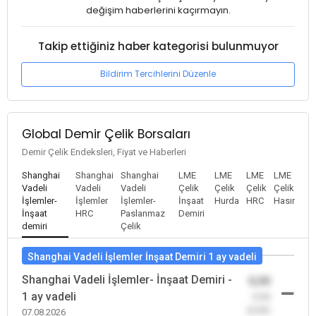
değişim haberlerini kaçırmayın.
Takip ettiğiniz haber kategorisi bulunmuyor
Bildirim Tercihlerini Düzenle
Global Demir Çelik Borsaları
Demir Çelik Endeksleri, Fiyat ve Haberleri
Shanghai
Shanghai
Shanghai
LME
LME
LME
LME
Vadeli
Vadeli
Vadeli
Çelik
Çelik
Çelik
Çelik
İşlemler-
İşlemler
İşlemler-
İnşaat
Hurda
HRC
Hasır
İnşaat
HRC
Paslanmaz
Demiri
demiri
Çelik
Shanghai Vadeli İşlemler İnşaat Demiri 1 ay vadeli
Shanghai Vadeli İşlemler- İnşaat Demiri -
0,00
1 ay vadeli
-0,00
(0,00)
07.08.2026