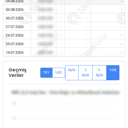
04.08.2026
0,00 USD
-
-
-
03.08.2026
0,00 USD
-
-
-
30.07.2026
0,00 USD
-
-
-
27.07.2026
0,00 USD
-
-
-
24.07.2026
0,00 USD
-
-
-
20.07.2026
0,00 USD
-
-
-
14.07.2026
0,00 USD
-
-
-
Geçmiş
Aylık
3
6
Yıllık
TRY
USD
Veriler
Aylık
Aylık
HRC (1,2 mm) Sac - Orta Doğu ve Afrika/Suudi Arabistan
5
4