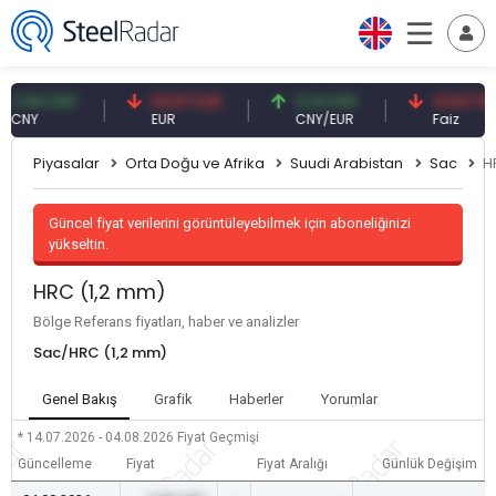
09 CNY
54,87 EUR
0,13 CNY
41,53 TRY
Y
EUR
CNY/EUR
Faiz
Piyasalar
Orta Doğu ve Afrika
Suudi Arabistan
Sac
H
Güncel fiyat verilerini görüntüleyebilmek için aboneliğinizi
yükseltin.
HRC (1,2 mm)
Bölge Referans fiyatları, haber ve analizler
Sac/HRC (1,2 mm)
Genel Bakış
Grafik
Haberler
Yorumlar
* 14.07.2026 - 04.08.2026
Fiyat Geçmişi
Güncelleme
Fiyat
Fiyat Aralığı
Günlük Değişim