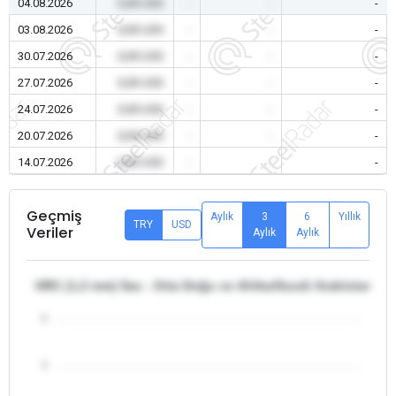
04.08.2026
0,00 USD
-
-
-
03.08.2026
0,00 USD
-
-
-
30.07.2026
0,00 USD
-
-
-
27.07.2026
0,00 USD
-
-
-
24.07.2026
0,00 USD
-
-
-
20.07.2026
0,00 USD
-
-
-
14.07.2026
0,00 USD
-
-
-
Geçmiş
Aylık
3
6
Yıllık
TRY
USD
Veriler
Aylık
Aylık
HRC (1,2 mm) Sac - Orta Doğu ve Afrika/Suudi Arabistan
5
4