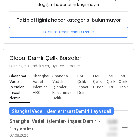
değişim haberlerini kaçırmayın.
Takip ettiğiniz haber kategorisi bulunmuyor
Bildirim Tercihlerini Düzenle
Global Demir Çelik Borsaları
Demir Çelik Endeksleri, Fiyat ve Haberleri
Shanghai
Shanghai
Shanghai
LME
LME
LME
LME
Vadeli
Vadeli
Vadeli
Çelik
Çelik
Çelik
Çelik
İşlemler-
İşlemler
İşlemler-
İnşaat
Hurda
HRC
Hasır
İnşaat
HRC
Paslanmaz
Demiri
demiri
Çelik
Shanghai Vadeli İşlemler İnşaat Demiri 1 ay vadeli
Shanghai Vadeli İşlemler- İnşaat Demiri -
0,00
1 ay vadeli
-0,00
(0,00)
07.08.2026