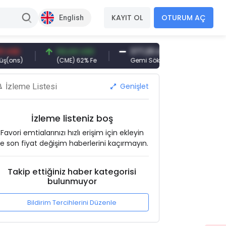
KAYIT OL
OTURUM AÇ
English
94,44 USD
377,25 USD
6.089,00 TR
)
(CME) 62% Fe
Gemi Söküm
Altın(gr)
Genişlet
İzleme Listesi
İzleme listeniz boş
Favori emtialarınızı hızlı erişim için ekleyin
e son fiyat değişim haberlerini kaçırmayın.
Takip ettiğiniz haber kategorisi
bulunmuyor
Bildirim Tercihlerini Düzenle