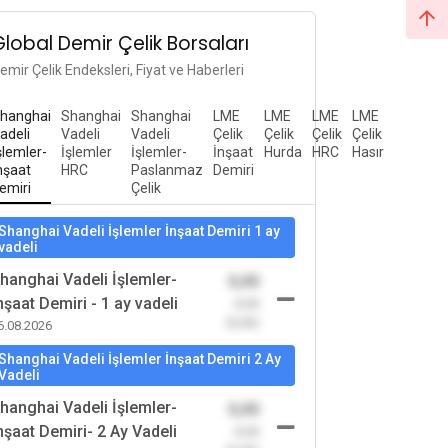
Global Demir Çelik Borsaları
emir Çelik Endeksleri, Fiyat ve Haberleri
hanghai
Shanghai
Shanghai
LME
LME
LME
LME
adeli
Vadeli
Vadeli
Çelik
Çelik
Çelik
Çelik
şlemler-
İşlemler
İşlemler-
İnşaat
Hurda
HRC
Hasır
nşaat
HRC
Paslanmaz
Demiri
emiri
Çelik
Shanghai Vadeli İşlemler İnşaat Demiri 1 ay
vadeli
hanghai Vadeli İşlemler-
0,00
nşaat Demiri - 1 ay vadeli
-0,00
(0,00)
6.08.2026
Shanghai Vadeli İşlemler İnşaat Demiri 2 Ay
Vadeli
hanghai Vadeli İşlemler-
0,00
nşaat Demiri- 2 Ay Vadeli
-0,00