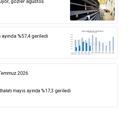
rüyor, gözler ağustos
s ayında %57,4 geriledi
0 Temmuz 2026
thalatı mayıs ayında %17,3 geriledi