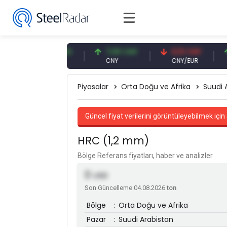
47,57 USD
7,09 CNY
0,13 CNY
41,
USD
CNY
CNY/EUR
Faiz
Piyasalar
Orta Doğu ve Afrika
Suudi 
Güncel fiyat verilerini görüntüleyebilmek için 
HRC (1,2 mm)
Bölge Referans fiyatları, haber ve analizler
0
USD
Son Güncelleme 04.08.2026
ton
Bölge
:
Orta Doğu ve Afrika
Pazar
:
Suudi Arabistan