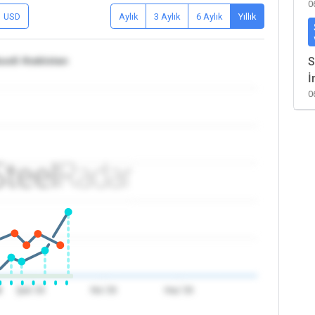
0
USD
Aylık
3 Aylık
6 Aylık
Yıllık
uudi Arabistan
S
İ
0
6
Şub '26
Nis '26
Haz '26