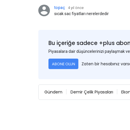
topaç
4 yıl önce
sıcak sac fiyatları nerelerdedir
Bu içeriğe sadece +plus abonel
Piyasalara dair düşüncelerinizi paylaşmak
Zaten bir hesabınız var
ABONE OLUN
Gündem
Demir Çelik Piyasaları
Eko