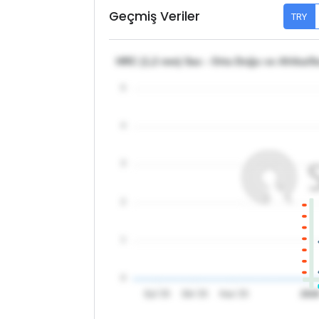
Geçmiş Veriler
TRY
HRC (1,2 mm) Sac - Orta Doğu ve Afrika/S
5
4
3
2
1
0
Eyl '25
Eki '25
Kas '25
202