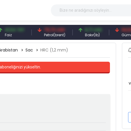
54 TRY
79,73 USD
6,71 USD
94,50 USD
Petrol(brent)
Bakır(lb)
Gümüş(ons
Arabistan
Sac
HRC (1,2 mm)
aboneliğinizi yükseltin.
v