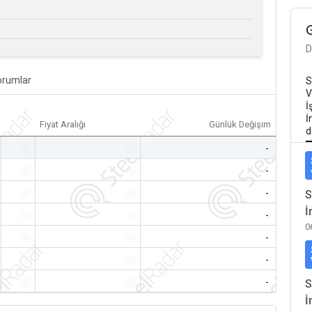
D
orumlar
S
V
İ
İ
Fiyat Aralığı
Günlük Değişim
d
-
-
-
-
-
-
-
-
-
S
İ
-
-
-
0
-
-
-
-
-
-
-
-
-
S
İ