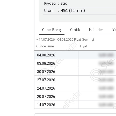
Piyasa
:
Sac
Ürün
:
HRC (1,2 mm)
Genel Bakış
Grafik
Haberler
Y
* 14.07.2026 - 04.08.2026
Fiyat Geçmişi
Güncelleme
Fiyat
04.08.2026
0,00 USD
03.08.2026
0,00 USD
30.07.2026
0,00 USD
27.07.2026
0,00 USD
24.07.2026
0,00 USD
20.07.2026
0,00 USD
14.07.2026
0,00 USD