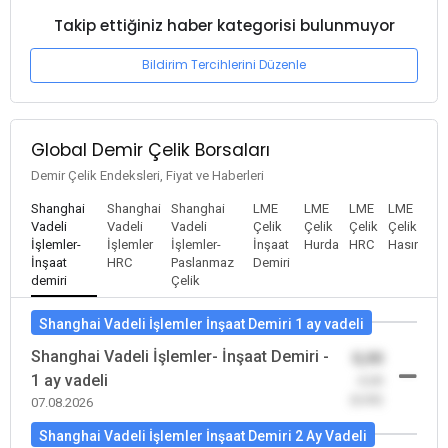
Takip ettiğiniz haber kategorisi bulunmuyor
Bildirim Tercihlerini Düzenle
Global Demir Çelik Borsaları
Demir Çelik Endeksleri, Fiyat ve Haberleri
Shanghai
Shanghai
Shanghai
LME
LME
LME
LME
Vadeli
Vadeli
Vadeli
Çelik
Çelik
Çelik
Çelik
İşlemler-
İşlemler
İşlemler-
İnşaat
Hurda
HRC
Hasır
İnşaat
HRC
Paslanmaz
Demiri
demiri
Çelik
Shanghai Vadeli İşlemler İnşaat Demiri 1 ay vadeli
Shanghai Vadeli İşlemler- İnşaat Demiri -
0,00
1 ay vadeli
-0,00
(0,00)
07.08.2026
Shanghai Vadeli İşlemler İnşaat Demiri 2 Ay Vadeli