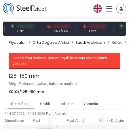
7,09 CNY
0,13 CNY
41,53 TRY
83,27
CNY
CNY/EUR
Faiz
Petrol(
Piyasalar
Orta Doğu ve Afrika
Suudi Arabistan
Kütük
Güncel fiyat verilerini görüntüleyebilmek için aboneliğinizi
yükseltin.
125-150 mm
Bölge Referans fiyatları, haber ve analizler
Kütük/125-150 mm
Genel Bakış
Grafik
Haberler
Yorumlar
* 14.07.2026 - 04.08.2026
Fiyat Geçmişi
Güncelleme
Fiyat
Fiyat Aralığı
Günlük Değişim