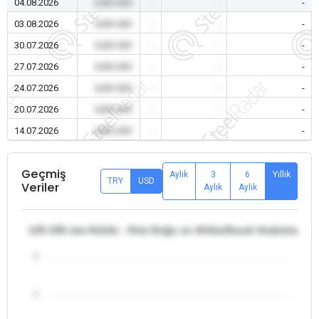
04.08.2026
0,00 USD
-
-
-
03.08.2026
0,00 USD
-
-
-
30.07.2026
0,00 USD
-
-
-
27.07.2026
0,00 USD
-
-
-
24.07.2026
0,00 USD
-
-
-
20.07.2026
0,00 USD
-
-
-
14.07.2026
0,00 USD
-
-
-
Geçmiş
Aylık
3
6
Yıllık
TRY
USD
Veriler
Aylık
Aylık
125-150 mm Kütük - Orta Doğu ve Afrika/Suudi Arabistan
5
4