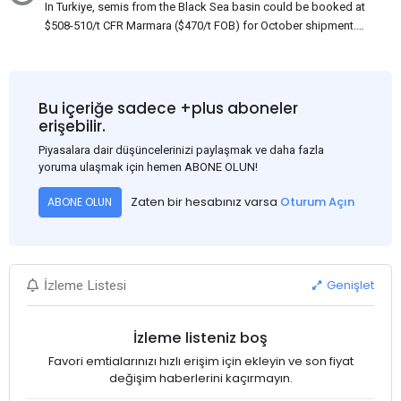
In Turkiye, semis from the Black Sea basin could be booked at
$508-510/t CFR Marmara ($470/t FOB) for October shipment.
While some customers claim that Russian origin was offered,
other participants admit that it could be only Belarus or Donbas.
Around 10,000 t of Belarusian product is available from the
market. Information about sales of 15,000-20,000 t at $485/t
Bu içeriğe sadece +plus aboneler
CFR around two weeks ago was circulating in the market, but it
erişebilir.
could not be confirmed at the time of publication. This was a re-
Piyasalara dair düşüncelerinizi paylaşmak ve daha fazla
export of Donbas material provided by a Russian mill.
yoruma ulaşmak için hemen ABONE OLUN!
Zaten bir hesabınız varsa
Oturum Açın
ABONE OLUN
Genişlet
İzleme Listesi
İzleme listeniz boş
Favori emtialarınızı hızlı erişim için ekleyin ve son fiyat
değişim haberlerini kaçırmayın.