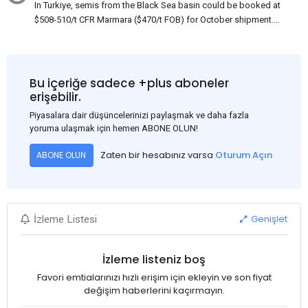
In Turkiye, semis from the Black Sea basin could be booked at
$508-510/t CFR Marmara ($470/t FOB) for October shipment.
While some customers claim that Russian origin was offered,
other participants admit that it could be only Belarus or Donbas.
Around 10,000 t of Belarusian product is available from the
market. Information about sales of 15,000-20,000 t at $485/t
Bu içeriğe sadece +plus aboneler
CFR around two weeks ago was circulating in the market, but it
erişebilir.
could not be confirmed at the time of publication. This was a re-
Piyasalara dair düşüncelerinizi paylaşmak ve daha fazla
export of Donbas material provided by a Russian mill.
yoruma ulaşmak için hemen ABONE OLUN!
Zaten bir hesabınız varsa
Oturum Açın
ABONE OLUN
Genişlet
İzleme Listesi
İzleme listeniz boş
Favori emtialarınızı hızlı erişim için ekleyin ve son fiyat
değişim haberlerini kaçırmayın.