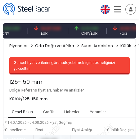
09 CNY
54,87 EUR
0,13 CNY
41,53 TRY
Y
EUR
CNY/EUR
Faiz
Piyasalar
Orta Doğu ve Afrika
Suudi Arabistan
Kütük
Güncel fiyat verilerini görüntüleyebilmek için aboneliğinizi
yükseltin.
125-150 mm
Bölge Referans fiyatları, haber ve analizler
Kütük/125-150 mm
Genel Bakış
Grafik
Haberler
Yorumlar
* 14.07.2026 - 04.08.2026
Fiyat Geçmişi
Güncelleme
Fiyat
Fiyat Aralığı
Günlük Değişim