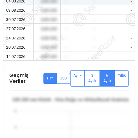
04.08.2026
0,00 USD
-
-
-
03.08.2026
0,00 USD
-
-
-
30.07.2026
0,00 USD
-
-
-
27.07.2026
0,00 USD
-
-
-
24.07.2026
0,00 USD
-
-
-
20.07.2026
0,00 USD
-
-
-
14.07.2026
0,00 USD
-
-
-
Geçmiş
Aylık
3
6
Yıllık
TRY
USD
Veriler
Aylık
Aylık
125-150 mm Kütük - Orta Doğu ve Afrika/Suudi Arabistan
5
4