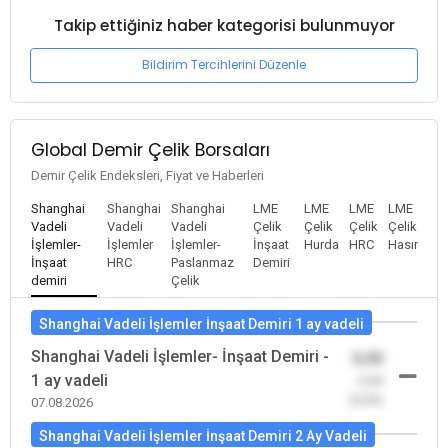
Takip ettiğiniz haber kategorisi bulunmuyor
Bildirim Tercihlerini Düzenle
Global Demir Çelik Borsaları
Demir Çelik Endeksleri, Fiyat ve Haberleri
Shanghai
Shanghai
Shanghai
LME
LME
LME
LME
Vadeli
Vadeli
Vadeli
Çelik
Çelik
Çelik
Çelik
İşlemler-
İşlemler
İşlemler-
İnşaat
Hurda
HRC
Hasır
İnşaat
HRC
Paslanmaz
Demiri
demiri
Çelik
Shanghai Vadeli İşlemler İnşaat Demiri 1 ay vadeli
Shanghai Vadeli İşlemler- İnşaat Demiri -
0,00
1 ay vadeli
-0,00
(0,00)
07.08.2026
Shanghai Vadeli İşlemler İnşaat Demiri 2 Ay Vadeli