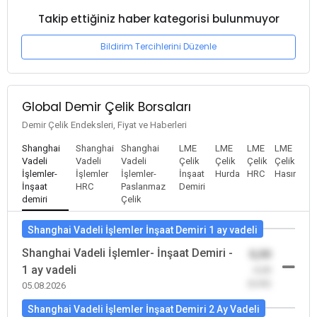
Takip ettiğiniz haber kategorisi bulunmuyor
Bildirim Tercihlerini Düzenle
Global Demir Çelik Borsaları
Demir Çelik Endeksleri, Fiyat ve Haberleri
Shanghai
Shanghai
Shanghai
LME
LME
LME
LME
Vadeli
Vadeli
Vadeli
Çelik
Çelik
Çelik
Çelik
İşlemler-
İşlemler
İşlemler-
İnşaat
Hurda
HRC
Hasır
İnşaat
HRC
Paslanmaz
Demiri
demiri
Çelik
Shanghai Vadeli İşlemler İnşaat Demiri 1 ay vadeli
Shanghai Vadeli İşlemler- İnşaat Demiri -
0,00
1 ay vadeli
-0,00
(0,00)
05.08.2026
Shanghai Vadeli İşlemler İnşaat Demiri 2 Ay Vadeli