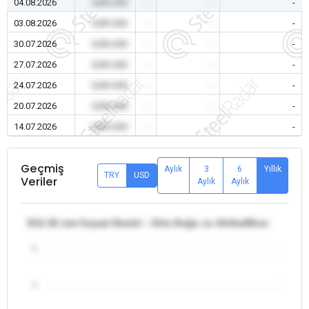
04.08.2026
0,00 USD
-
-
-
03.08.2026
0,00 USD
-
-
-
30.07.2026
0,00 USD
-
-
-
27.07.2026
0,00 USD
-
-
-
24.07.2026
0,00 USD
-
-
-
20.07.2026
0,00 USD
-
-
-
14.07.2026
0,00 USD
-
-
-
Geçmiş
Aylık
3
6
Yıllık
TRY
USD
Veriler
Aylık
Aylık
θ12-32 mm İnşaat Demiri - Orta Doğu ve Afrika/Mısır
5
4