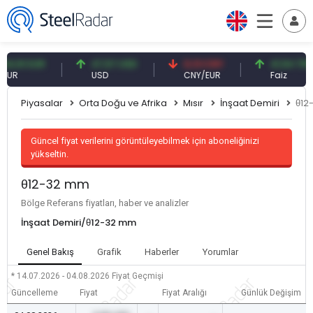
1 EUR
47,57 USD
0,13 CNY
41,54 TRY
USD
CNY/EUR
Faiz
Piyasalar
Orta Doğu ve Afrika
Mısır
İnşaat Demiri
θ12
Güncel fiyat verilerini görüntüleyebilmek için aboneliğinizi
yükseltin.
θ12-32 mm
Bölge Referans fiyatları, haber ve analizler
İnşaat Demiri/θ12-32 mm
Genel Bakış
Grafik
Haberler
Yorumlar
* 14.07.2026 - 04.08.2026
Fiyat Geçmişi
Güncelleme
Fiyat
Fiyat Aralığı
Günlük Değişim