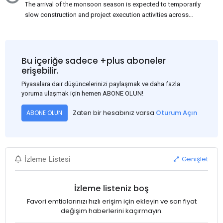
The arrival of the monsoon season is expected to temporarily
slow construction and project execution activities across
several regions of India, resulting in reduced short-term
demand for flat steel products. Demand from infrastructure
development, roofing applications, industrial manufacturing,
and rural construction projects is expected to provide support
Bu içeriğe sadece +plus aboneler
to the market despite seasonal disruptions caused by heavy
erişebilir.
rainfall.
Piyasalara dair düşüncelerinizi paylaşmak ve daha fazla
yoruma ulaşmak için hemen ABONE OLUN!
Zaten bir hesabınız varsa
Oturum Açın
ABONE OLUN
Genişlet
İzleme Listesi
İzleme listeniz boş
Favori emtialarınızı hızlı erişim için ekleyin ve son fiyat
değişim haberlerini kaçırmayın.