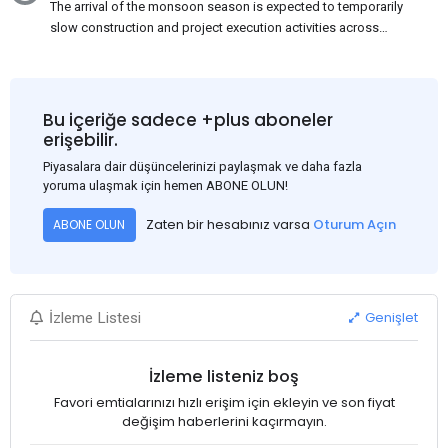
The arrival of the monsoon season is expected to temporarily
slow construction and project execution activities across
several regions of India, resulting in reduced short-term
demand for flat steel products. Demand from infrastructure
development, roofing applications, industrial manufacturing,
and rural construction projects is expected to provide support
Bu içeriğe sadece +plus aboneler
to the market despite seasonal disruptions caused by heavy
erişebilir.
rainfall.
Piyasalara dair düşüncelerinizi paylaşmak ve daha fazla
yoruma ulaşmak için hemen ABONE OLUN!
Zaten bir hesabınız varsa
Oturum Açın
ABONE OLUN
Genişlet
İzleme Listesi
İzleme listeniz boş
Favori emtialarınızı hızlı erişim için ekleyin ve son fiyat
değişim haberlerini kaçırmayın.