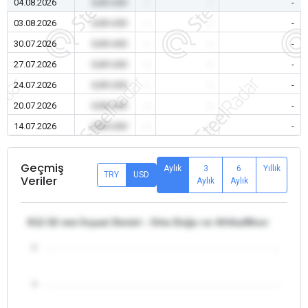
04.08.2026
0,00 USD
-
-
-
03.08.2026
0,00 USD
-
-
-
30.07.2026
0,00 USD
-
-
-
27.07.2026
0,00 USD
-
-
-
24.07.2026
0,00 USD
-
-
-
20.07.2026
0,00 USD
-
-
-
14.07.2026
0,00 USD
-
-
-
Geçmiş
Aylık
3
6
Yıllık
TRY
USD
Veriler
Aylık
Aylık
θ12-32 mm İnşaat Demiri - Orta Doğu ve Afrika/Mısır
5
4