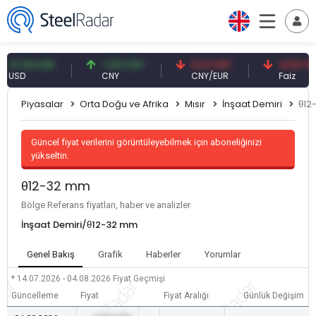
,59 USD
7,09 CNY
0,13 CNY
41,53 TRY
SD
CNY
CNY/EUR
Faiz
Piyasalar
Orta Doğu ve Afrika
Mısır
İnşaat Demiri
θ12
Güncel fiyat verilerini görüntüleyebilmek için aboneliğinizi
yükseltin.
θ12-32 mm
Bölge Referans fiyatları, haber ve analizler
İnşaat Demiri/θ12-32 mm
Genel Bakış
Grafik
Haberler
Yorumlar
* 14.07.2026 - 04.08.2026
Fiyat Geçmişi
Güncelleme
Fiyat
Fiyat Aralığı
Günlük Değişim