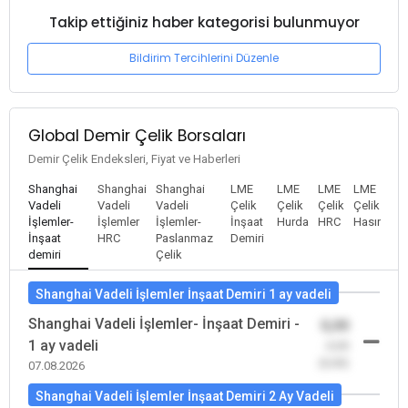
Takip ettiğiniz haber kategorisi bulunmuyor
Bildirim Tercihlerini Düzenle
Global Demir Çelik Borsaları
Demir Çelik Endeksleri, Fiyat ve Haberleri
Shanghai
Shanghai
Shanghai
LME
LME
LME
LME
Vadeli
Vadeli
Vadeli
Çelik
Çelik
Çelik
Çelik
İşlemler-
İşlemler
İşlemler-
İnşaat
Hurda
HRC
Hasır
İnşaat
HRC
Paslanmaz
Demiri
demiri
Çelik
Shanghai Vadeli İşlemler İnşaat Demiri 1 ay vadeli
Shanghai Vadeli İşlemler- İnşaat Demiri -
0,00
1 ay vadeli
-0,00
(0,00)
07.08.2026
Shanghai Vadeli İşlemler İnşaat Demiri 2 Ay Vadeli