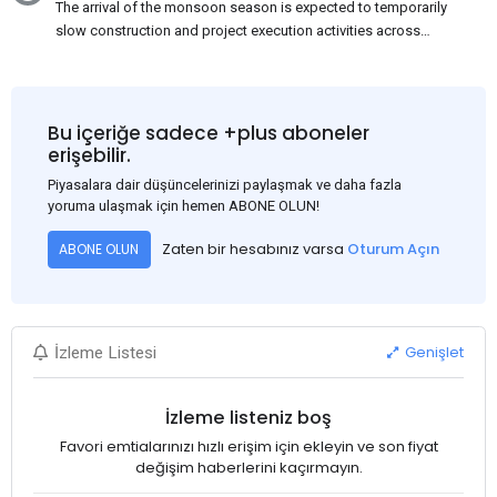
The arrival of the monsoon season is expected to temporarily
slow construction and project execution activities across
several regions of India, resulting in reduced short-term
demand for flat steel products. Demand from infrastructure
development, roofing applications, industrial manufacturing,
and rural construction projects is expected to provide support
Bu içeriğe sadece +plus aboneler
to the market despite seasonal disruptions caused by heavy
erişebilir.
rainfall.
Piyasalara dair düşüncelerinizi paylaşmak ve daha fazla
yoruma ulaşmak için hemen ABONE OLUN!
Zaten bir hesabınız varsa
Oturum Açın
ABONE OLUN
Genişlet
İzleme Listesi
İzleme listeniz boş
Favori emtialarınızı hızlı erişim için ekleyin ve son fiyat
değişim haberlerini kaçırmayın.