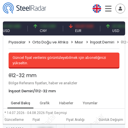
,61 USD
7,10 CNY
54,87 EUR
47,61 USD
D
CNY
EUR
USD
Piyasalar
Orta Doğu ve Afrika
Mısır
İnşaat Demiri
θ12
Güncel fiyat verilerini görüntüleyebilmek için aboneliğinizi
yükseltin.
θ12-32 mm
Bölge Referans fiyatları, haber ve analizler
İnşaat Demiri/θ12-32 mm
Genel Bakış
Grafik
Haberler
Yorumlar
* 14.07.2026 - 04.08.2026
Fiyat Geçmişi
Güncelleme
Fiyat
Fiyat Aralığı
Günlük Değişim