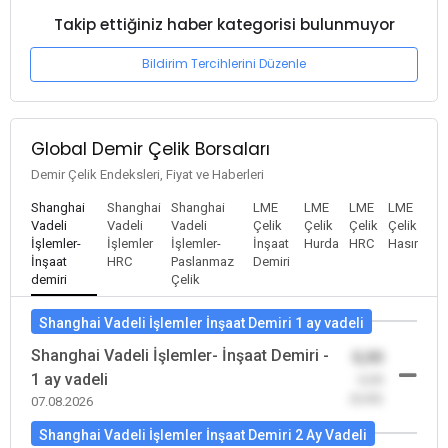
Takip ettiğiniz haber kategorisi bulunmuyor
Bildirim Tercihlerini Düzenle
Global Demir Çelik Borsaları
Demir Çelik Endeksleri, Fiyat ve Haberleri
Shanghai
Shanghai
Shanghai
LME
LME
LME
LME
Vadeli
Vadeli
Vadeli
Çelik
Çelik
Çelik
Çelik
İşlemler-
İşlemler
İşlemler-
İnşaat
Hurda
HRC
Hasır
İnşaat
HRC
Paslanmaz
Demiri
demiri
Çelik
Shanghai Vadeli İşlemler İnşaat Demiri 1 ay vadeli
Shanghai Vadeli İşlemler- İnşaat Demiri -
0,00
1 ay vadeli
-0,00
(0,00)
07.08.2026
Shanghai Vadeli İşlemler İnşaat Demiri 2 Ay Vadeli