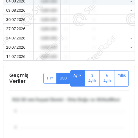
04.08.2026
0,00 USD
-
-
-
03.08.2026
0,00 USD
-
-
-
30.07.2026
0,00 USD
-
-
-
27.07.2026
0,00 USD
-
-
-
24.07.2026
0,00 USD
-
-
-
20.07.2026
0,00 USD
-
-
-
14.07.2026
0,00 USD
-
-
-
Geçmiş
Aylık
3
6
Yıllık
TRY
USD
Veriler
Aylık
Aylık
θ12-32 mm İnşaat Demiri - Orta Doğu ve Afrika/Mısır
5
4