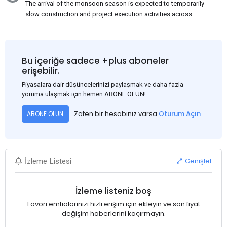
The arrival of the monsoon season is expected to temporarily
slow construction and project execution activities across
several regions of India, resulting in reduced short-term
demand for flat steel products. Demand from infrastructure
development, roofing applications, industrial manufacturing,
and rural construction projects is expected to provide support
Bu içeriğe sadece +plus aboneler
to the market despite seasonal disruptions caused by heavy
erişebilir.
rainfall.
Piyasalara dair düşüncelerinizi paylaşmak ve daha fazla
yoruma ulaşmak için hemen ABONE OLUN!
Zaten bir hesabınız varsa
Oturum Açın
ABONE OLUN
Genişlet
İzleme Listesi
İzleme listeniz boş
Favori emtialarınızı hızlı erişim için ekleyin ve son fiyat
değişim haberlerini kaçırmayın.