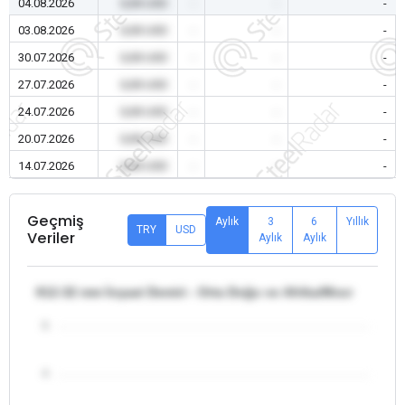
04.08.2026
0,00 USD
-
-
-
03.08.2026
0,00 USD
-
-
-
30.07.2026
0,00 USD
-
-
-
27.07.2026
0,00 USD
-
-
-
24.07.2026
0,00 USD
-
-
-
20.07.2026
0,00 USD
-
-
-
14.07.2026
0,00 USD
-
-
-
Geçmiş
Aylık
3
6
Yıllık
TRY
USD
Veriler
Aylık
Aylık
θ12-32 mm İnşaat Demiri - Orta Doğu ve Afrika/Mısır
5
4