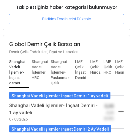
Takip ettiğiniz haber kategorisi bulunmuyor
Bildirim Tercihlerini Düzenle
Global Demir Çelik Borsaları
Demir Çelik Endeksleri, Fiyat ve Haberleri
Shanghai
Shanghai
Shanghai
LME
LME
LME
LME
Vadeli
Vadeli
Vadeli
Çelik
Çelik
Çelik
Çelik
İşlemler-
İşlemler
İşlemler-
İnşaat
Hurda
HRC
Hasır
İnşaat
HRC
Paslanmaz
Demiri
demiri
Çelik
Shanghai Vadeli İşlemler İnşaat Demiri 1 ay vadeli
Shanghai Vadeli İşlemler- İnşaat Demiri -
0,00
1 ay vadeli
-0,00
(0,00)
07.08.2026
Shanghai Vadeli İşlemler İnşaat Demiri 2 Ay Vadeli