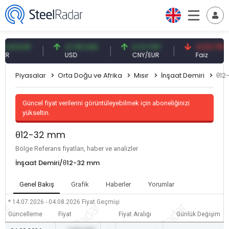
3 EUR
47,59 USD
0,13 CNY
41,53 TRY
USD
CNY/EUR
Faiz
Piyasalar
Orta Doğu ve Afrika
Mısır
İnşaat Demiri
θ12
Güncel fiyat verilerini görüntüleyebilmek için aboneliğinizi
yükseltin.
θ12-32 mm
Bölge Referans fiyatları, haber ve analizler
İnşaat Demiri/θ12-32 mm
Genel Bakış
Grafik
Haberler
Yorumlar
* 14.07.2026 - 04.08.2026
Fiyat Geçmişi
Güncelleme
Fiyat
Fiyat Aralığı
Günlük Değişim