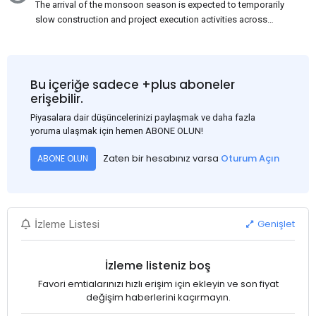
The arrival of the monsoon season is expected to temporarily
slow construction and project execution activities across
several regions of India, resulting in reduced short-term
demand for flat steel products. Demand from infrastructure
development, roofing applications, industrial manufacturing,
and rural construction projects is expected to provide support
Bu içeriğe sadece +plus aboneler
to the market despite seasonal disruptions caused by heavy
erişebilir.
rainfall.
Piyasalara dair düşüncelerinizi paylaşmak ve daha fazla
yoruma ulaşmak için hemen ABONE OLUN!
Zaten bir hesabınız varsa
Oturum Açın
ABONE OLUN
Genişlet
İzleme Listesi
İzleme listeniz boş
Favori emtialarınızı hızlı erişim için ekleyin ve son fiyat
değişim haberlerini kaçırmayın.