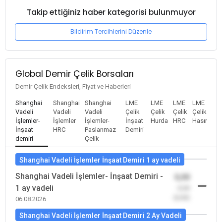
Takip ettiğiniz haber kategorisi bulunmuyor
Bildirim Tercihlerini Düzenle
Global Demir Çelik Borsaları
Demir Çelik Endeksleri, Fiyat ve Haberleri
Shanghai
Shanghai
Shanghai
LME
LME
LME
LME
Vadeli
Vadeli
Vadeli
Çelik
Çelik
Çelik
Çelik
İşlemler-
İşlemler
İşlemler-
İnşaat
Hurda
HRC
Hasır
İnşaat
HRC
Paslanmaz
Demiri
demiri
Çelik
Shanghai Vadeli İşlemler İnşaat Demiri 1 ay vadeli
Shanghai Vadeli İşlemler- İnşaat Demiri -
0,00
1 ay vadeli
-0,00
(0,00)
06.08.2026
Shanghai Vadeli İşlemler İnşaat Demiri 2 Ay Vadeli