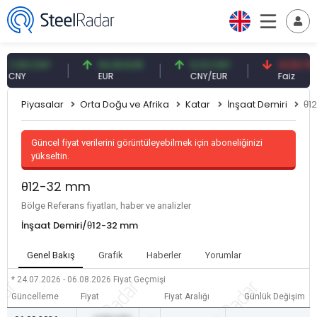
09 CNY
54,93 EUR
0,13 CNY
41,53 TRY
Y
EUR
CNY/EUR
Faiz
Piyasalar
Orta Doğu ve Afrika
Katar
İnşaat Demiri
θ1
Güncel fiyat verilerini görüntüleyebilmek için aboneliğinizi
yükseltin.
θ12-32 mm
Bölge Referans fiyatları, haber ve analizler
İnşaat Demiri/θ12-32 mm
Genel Bakış
Grafik
Haberler
Yorumlar
* 24.07.2026 - 06.08.2026
Fiyat Geçmişi
Güncelleme
Fiyat
Fiyat Aralığı
Günlük Değişim