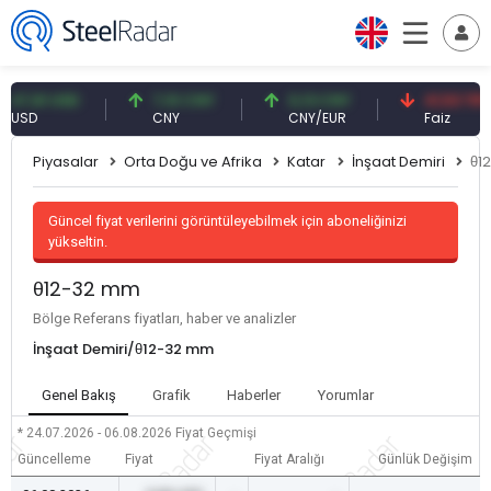
,61 USD
7,10 CNY
0,13 CNY
41,53 TRY
D
CNY
CNY/EUR
Faiz
Piyasalar
Orta Doğu ve Afrika
Katar
İnşaat Demiri
θ1
Güncel fiyat verilerini görüntüleyebilmek için aboneliğinizi
yükseltin.
θ12-32 mm
Bölge Referans fiyatları, haber ve analizler
İnşaat Demiri/θ12-32 mm
Genel Bakış
Grafik
Haberler
Yorumlar
* 24.07.2026 - 06.08.2026
Fiyat Geçmişi
Güncelleme
Fiyat
Fiyat Aralığı
Günlük Değişim