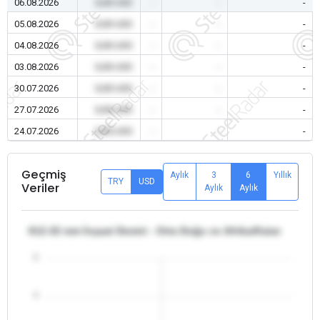
06.08.2026
0,00 USD
-
-
-
05.08.2026
0,00 USD
-
-
-
04.08.2026
0,00 USD
-
-
-
03.08.2026
0,00 USD
-
-
-
30.07.2026
0,00 USD
-
-
-
27.07.2026
0,00 USD
-
-
-
24.07.2026
0,00 USD
-
-
-
Geçmiş
Aylık
3
6
Yıllık
TRY
USD
Veriler
Aylık
Aylık
θ12-32 mm İnşaat Demiri - Orta Doğu ve Afrika/Katar
5
4