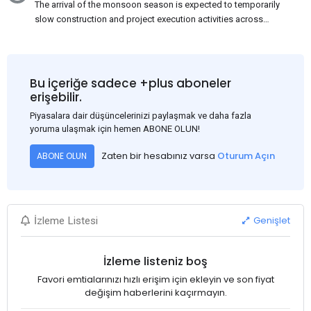
The arrival of the monsoon season is expected to temporarily
slow construction and project execution activities across
several regions of India, resulting in reduced short-term
demand for flat steel products. Demand from infrastructure
development, roofing applications, industrial manufacturing,
and rural construction projects is expected to provide support
Bu içeriğe sadece +plus aboneler
to the market despite seasonal disruptions caused by heavy
erişebilir.
rainfall.
Piyasalara dair düşüncelerinizi paylaşmak ve daha fazla
yoruma ulaşmak için hemen ABONE OLUN!
Zaten bir hesabınız varsa
Oturum Açın
ABONE OLUN
Genişlet
İzleme Listesi
İzleme listeniz boş
Favori emtialarınızı hızlı erişim için ekleyin ve son fiyat
değişim haberlerini kaçırmayın.