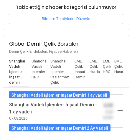
Takip ettiğiniz haber kategorisi bulunmuyor
Bildirim Tercihlerini Düzenle
Global Demir Çelik Borsaları
Demir Çelik Endeksleri, Fiyat ve Haberleri
Shanghai
Shanghai
Shanghai
LME
LME
LME
LME
Vadeli
Vadeli
Vadeli
Çelik
Çelik
Çelik
Çelik
İşlemler-
İşlemler
İşlemler-
İnşaat
Hurda
HRC
Hasır
İnşaat
HRC
Paslanmaz
Demiri
demiri
Çelik
Shanghai Vadeli İşlemler İnşaat Demiri 1 ay vadeli
Shanghai Vadeli İşlemler- İnşaat Demiri -
0,00
1 ay vadeli
-0,00
(0,00)
07.08.2026
Shanghai Vadeli İşlemler İnşaat Demiri 2 Ay Vadeli