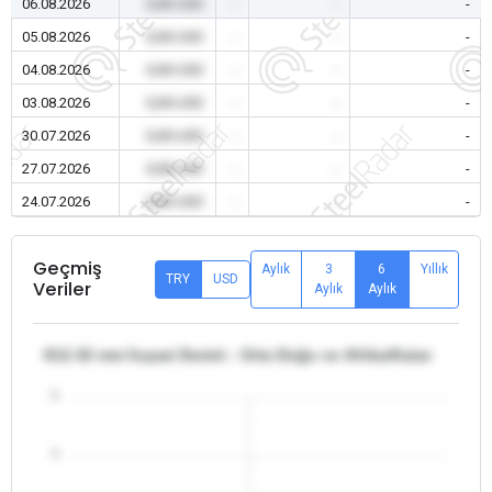
06.08.2026
0,00 USD
-
-
-
05.08.2026
0,00 USD
-
-
-
04.08.2026
0,00 USD
-
-
-
03.08.2026
0,00 USD
-
-
-
30.07.2026
0,00 USD
-
-
-
27.07.2026
0,00 USD
-
-
-
24.07.2026
0,00 USD
-
-
-
Geçmiş
Aylık
3
6
Yıllık
TRY
USD
Veriler
Aylık
Aylık
θ12-32 mm İnşaat Demiri - Orta Doğu ve Afrika/Katar
5
4