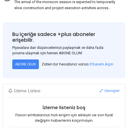
The arrival of the monsoon season is expected to temporarily
slow construction and project execution activities across
several regions of India, resulting in reduced short-term
demand for flat steel products. Demand from infrastructure
development, roofing applications, industrial manufacturing,
and rural construction projects is expected to provide support
Bu içeriğe sadece +plus aboneler
to the market despite seasonal disruptions caused by heavy
erişebilir.
rainfall.
Piyasalara dair düşüncelerinizi paylaşmak ve daha fazla
yoruma ulaşmak için hemen ABONE OLUN!
Zaten bir hesabınız varsa
Oturum Açın
ABONE OLUN
Genişlet
İzleme Listesi
İzleme listeniz boş
Favori emtialarınızı hızlı erişim için ekleyin ve son fiyat
değişim haberlerini kaçırmayın.