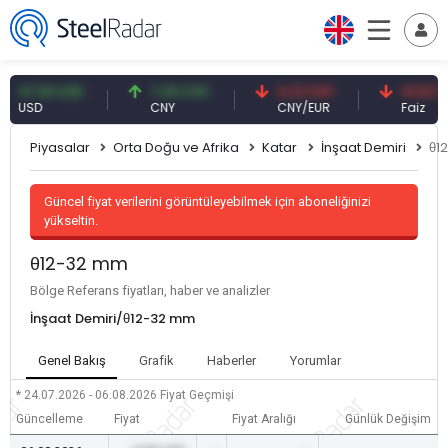
7,59 USD
7,09 CNY
0,13 CNY
41,53 TRY
SD
CNY
CNY/EUR
Faiz
Piyasalar
Orta Doğu ve Afrika
Katar
İnşaat Demiri
θ1
Güncel fiyat verilerini görüntüleyebilmek için aboneliğinizi
yükseltin.
θ12-32 mm
Bölge Referans fiyatları, haber ve analizler
İnşaat Demiri/θ12-32 mm
Genel Bakış
Grafik
Haberler
Yorumlar
* 24.07.2026 - 06.08.2026
Fiyat Geçmişi
Güncelleme
Fiyat
Fiyat Aralığı
Günlük Değişim