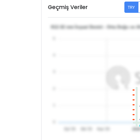
Geçmiş Veriler
TRY
θ12-32 mm İnşaat Demiri - Orta Doğu ve Af
5
4
3
2
1
0
Eyl '25
Eki '25
Kas '25
202