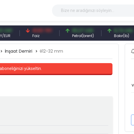
41,53 TRY
83,27 USD
6,74 USD
Faiz
Petrol(brent)
Bakır(lb)
İnşaat Demiri
θ12-32 mm
aboneliğinizi yükseltin.
v