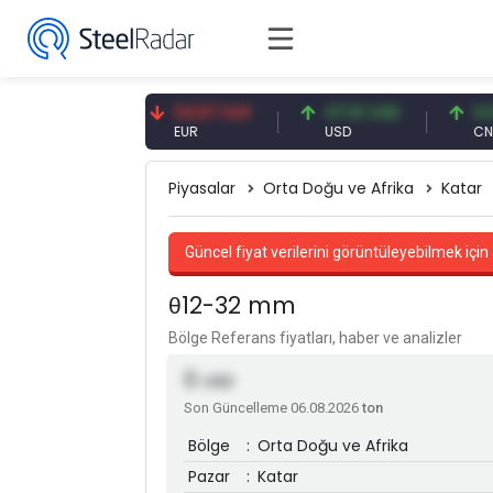
09 CNY
54,87 EUR
47,61 USD
0,13 CNY
NY
EUR
USD
CNY/EUR
Piyasalar
Orta Doğu ve Afrika
Katar
Güncel fiyat verilerini görüntüleyebilmek için 
θ12-32 mm
Bölge Referans fiyatları, haber ve analizler
0
USD
Son Güncelleme 06.08.2026
ton
Bölge
:
Orta Doğu ve Afrika
Pazar
:
Katar