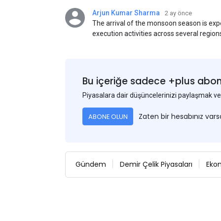
Arjun Kumar Sharma
2 ay önce
The arrival of the monsoon season is exp
execution activities across several region
flat steel products. Demand from infrastr
manufacturing, and rural construction pro
despite seasonal disruptions caused by he
Bu içeriğe sadece +plus abonel
Piyasalara dair düşüncelerinizi paylaşmak
Zaten bir hesabınız var
ABONE OLUN
Gündem
Demir Çelik Piyasaları
Eko