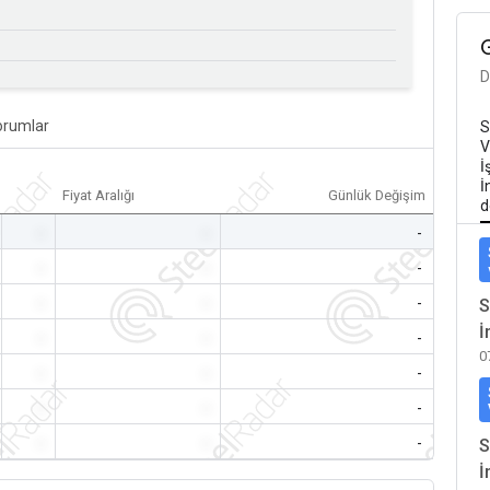
D
orumlar
S
V
İ
İ
Fiyat Aralığı
Günlük Değişim
d
-
-
-
-
-
-
-
-
-
S
İ
-
-
-
0
-
-
-
-
-
-
-
-
-
S
İ