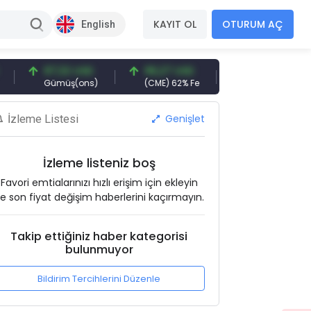
KAYIT OL
OTURUM AÇ
English
97,32 USD
96,27 USD
377,25 USD
Gümüş(ons)
(CME) 62% Fe
Gemi Söküm
Genişlet
İzleme Listesi
İzleme listeniz boş
Favori emtialarınızı hızlı erişim için ekleyin
e son fiyat değişim haberlerini kaçırmayın.
Takip ettiğiniz haber kategorisi
bulunmuyor
Bildirim Tercihlerini Düzenle