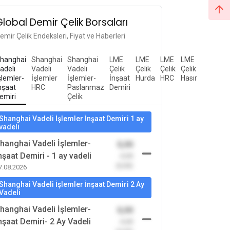
Global Demir Çelik Borsaları
emir Çelik Endeksleri, Fiyat ve Haberleri
hanghai
Shanghai
Shanghai
LME
LME
LME
LME
adeli
Vadeli
Vadeli
Çelik
Çelik
Çelik
Çelik
şlemler-
İşlemler
İşlemler-
İnşaat
Hurda
HRC
Hasır
nşaat
HRC
Paslanmaz
Demiri
emiri
Çelik
Shanghai Vadeli İşlemler İnşaat Demiri 1 ay
vadeli
hanghai Vadeli İşlemler-
0,00
nşaat Demiri - 1 ay vadeli
-0,00
(0,00)
7.08.2026
Shanghai Vadeli İşlemler İnşaat Demiri 2 Ay
Vadeli
hanghai Vadeli İşlemler-
0,00
nşaat Demiri- 2 Ay Vadeli
-0,00