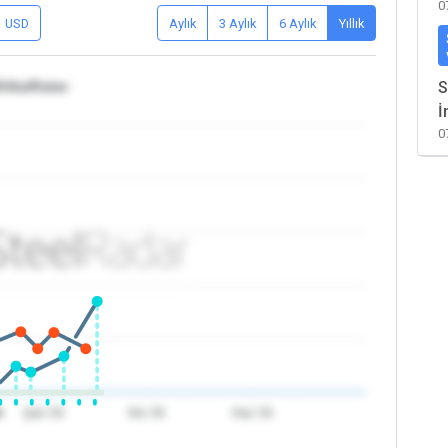
0
USD
Aylık
3 Aylık
6 Aylık
Yıllık
rika/Katar
S
İ
0
6
Şub '26
Nis '26
Haz '26