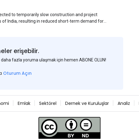
ected to temporarily slow construction and project
s of India, resulting in reduced short-term demand for
ucture development, roofing applications, industrial
jects is expected to provide support to the market
avy rainfall.
er erişebilir.
 ve daha fazla yoruma ulaşmak için hemen ABONE OLUN!
sa
Oturum Açın
nomi
Emlak
Sektörel
Dernek ve Kuruluşlar
Analiz