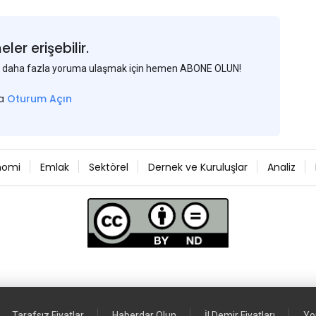
er erişebilir.
 ve daha fazla yoruma ulaşmak için hemen ABONE OLUN!
sa
Oturum Açın
nomi
Emlak
Sektörel
Dernek ve Kuruluşlar
Analiz
Tarafsız Fiyatlar
Haberdar Olun
İl Demir Fiyatları
Yo