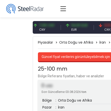
,56 USD
7,08 CNY
54,91 EUR
0,13 CNY
D
CNY
EUR
CNY/EUR
Piyasalar
Orta Doğu ve Afrika
İran
Güncel fiyat verilerini görüntüleyebilmek için 
25-100 mm
Bölge Referans fiyatları, haber ve analizler
0
USD
Son Güncelleme 03.08.2026
ton
Bölge
:
Orta Doğu ve Afrika
Pazar
:
İran