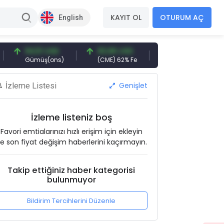
KAYIT OL
OTURUM AÇ
English
94,51 USD
93,96 USD
377,25 USD
Gümüş(ons)
(CME) 62% Fe
Gemi Söküm
Genişlet
İzleme Listesi
İzleme listeniz boş
Favori emtialarınızı hızlı erişim için ekleyin
e son fiyat değişim haberlerini kaçırmayın.
Takip ettiğiniz haber kategorisi
bulunmuyor
Bildirim Tercihlerini Düzenle