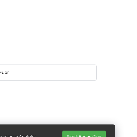
Fuar
rumlar ve Analizler
Şimdi Abone Olun