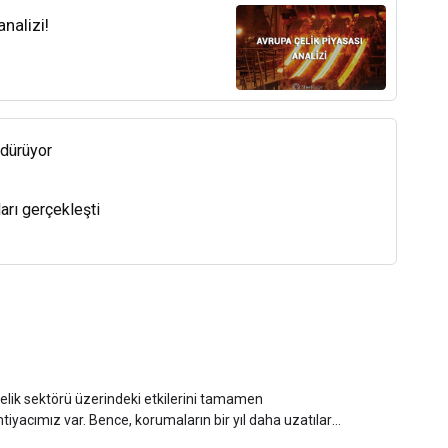
nalizi!
rdürüyor
arı gerçekleşti
lik sektörü üzerindeki etkilerini tamamen
iyacımız var. Bence, korumaların bir yıl daha uzatılarak
l edilemez.