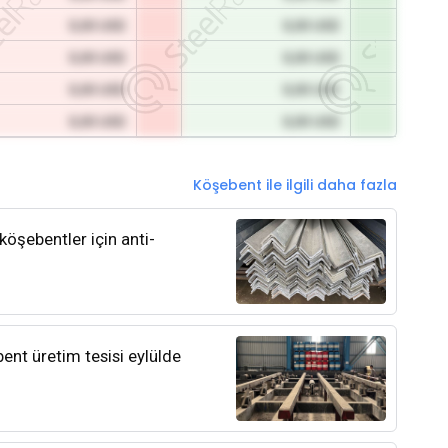
0,00 USD
0,00 USD
0,00 USD
0,00 USD
0,00 USD
0,00 USD
0,00 USD
0,00 USD
Köşebent ile ilgili daha fazla
köşebentler için anti-
bent üretim tesisi eylülde