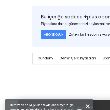
Bu içeriğe sadece +plus abonel
Piyasalara dair düşüncelerinizi paylaşmak
Zaten bir hesabınız var
ABONE OLUN
Gündem
Demir Çelik Piyasaları
Eko
Sitemizden en iyi şekilde faydalanabilmeniz için
Şimdi Plus Abonesi Olun!
çerezler kullanılmaktadır. Bu siteye giriş yaparak çerez