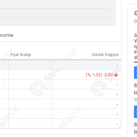
D
orumlar
S
V
İ
İ
Fiyat Aralığı
Günlük Değişim
d
-
-
-
-
-
(%-1,05) -5,00
-
-
-
S
İ
-
-
-
0
-
-
-
-
-
-
-
-
-
S
İ