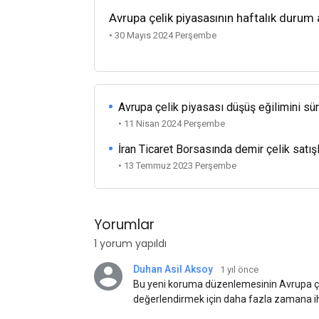
Avrupa çelik piyasasının haftalık durum a
• 30 Mayıs 2024 Perşembe
Avrupa çelik piyasası düşüş eğilimini sü
• 11 Nisan 2024 Perşembe
İran Ticaret Borsasında demir çelik satışl
• 13 Temmuz 2023 Perşembe
Yorumlar
1 yorum yapıldı
Duhan Asil Aksoy
1 yıl önce
Bu yeni koruma düzenlemesinin Avrupa çe
değerlendirmek için daha fazla zamana iht
Haziran 2026'ya kadar sürdürülmesi kabu