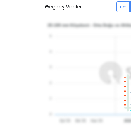
Geçmiş Veriler
TRY
25-100 mm Köşebent - Orta Doğu ve Afrika
5
4
3
2
1
0
Eyl '25
Eki '25
Kas '25
202