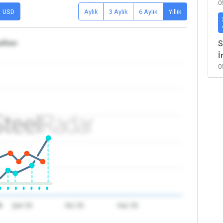
0
USD
Aylık
3 Aylık
6 Aylık
Yıllık
/İran
S
İ
0
6
Şub '26
Nis '26
Haz '26