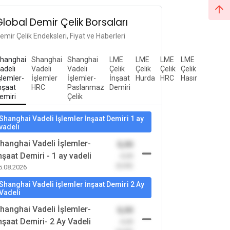
Global Demir Çelik Borsaları
emir Çelik Endeksleri, Fiyat ve Haberleri
hanghai
Shanghai
Shanghai
LME
LME
LME
LME
adeli
Vadeli
Vadeli
Çelik
Çelik
Çelik
Çelik
şlemler-
İşlemler
İşlemler-
İnşaat
Hurda
HRC
Hasır
nşaat
HRC
Paslanmaz
Demiri
emiri
Çelik
Shanghai Vadeli İşlemler İnşaat Demiri 1 ay
vadeli
hanghai Vadeli İşlemler-
0,00
nşaat Demiri - 1 ay vadeli
-0,00
(0,00)
5.08.2026
Shanghai Vadeli İşlemler İnşaat Demiri 2 Ay
Vadeli
hanghai Vadeli İşlemler-
0,00
nşaat Demiri- 2 Ay Vadeli
-0,00