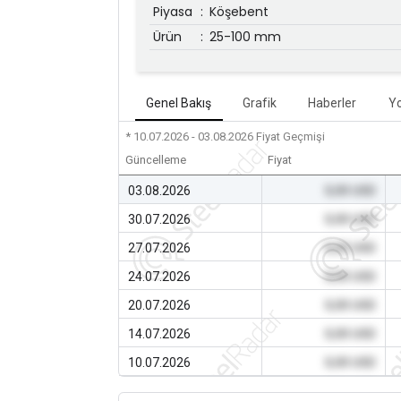
Piyasa
:
Köşebent
Ürün
:
25-100 mm
Genel Bakış
Grafik
Haberler
Y
* 10.07.2026 - 03.08.2026
Fiyat Geçmişi
Güncelleme
Fiyat
03.08.2026
0,00 USD
30.07.2026
0,00 USD
27.07.2026
0,00 USD
24.07.2026
0,00 USD
20.07.2026
0,00 USD
14.07.2026
0,00 USD
10.07.2026
0,00 USD