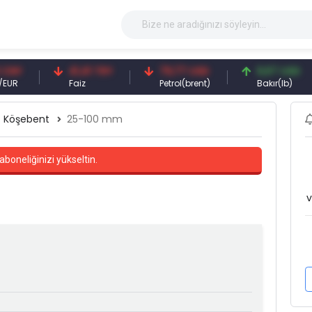
41,41 TRY
79,77 USD
6,67 USD
Faiz
Petrol(brent)
Bakır(lb)
Köşebent
25-100 mm
aboneliğinizi yükseltin.
v