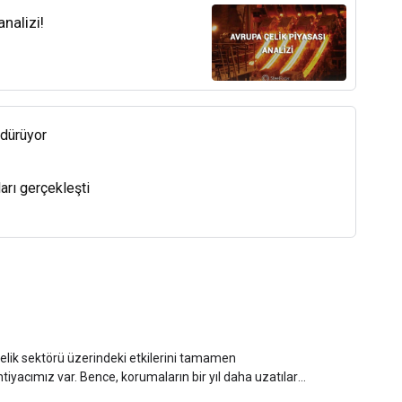
nalizi!
rdürüyor
arı gerçekleşti
lik sektörü üzerindeki etkilerini tamamen
iyacımız var. Bence, korumaların bir yıl daha uzatılarak
l edilemez.