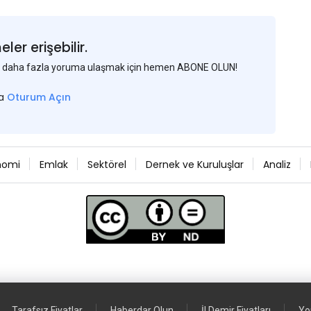
er erişebilir.
 ve daha fazla yoruma ulaşmak için hemen ABONE OLUN!
sa
Oturum Açın
nomi
Emlak
Sektörel
Dernek ve Kuruluşlar
Analiz
Tarafsız Fiyatlar
Haberdar Olun
İl Demir Fiyatları
Yo