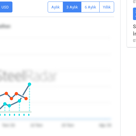
0
USD
Aylık
3 Aylık
6 Aylık
Yıllık
/İran
S
İ
0
Tem '26
10 Tem
20 Tem
Ağu '26