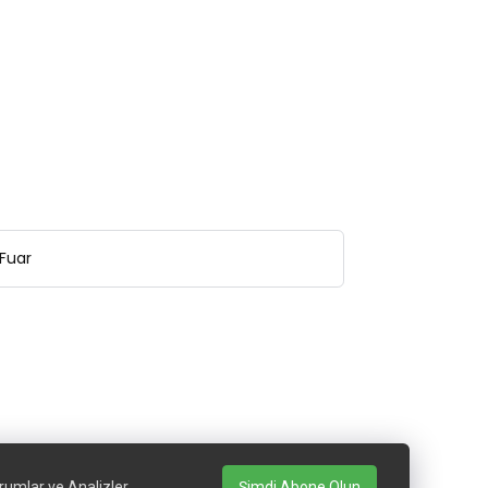
Fuar
rumlar ve Analizler
Şimdi Abone Olun