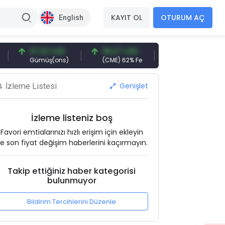
KAYIT OL
OTURUM AÇ
English
97,32 USD
96,27 USD
377,25 USD
Gümüş(ons)
(CME) 62% Fe
Gemi Söküm
Genişlet
İzleme Listesi
İzleme listeniz boş
Favori emtialarınızı hızlı erişim için ekleyin
e son fiyat değişim haberlerini kaçırmayın.
Takip ettiğiniz haber kategorisi
bulunmuyor
Bildirim Tercihlerini Düzenle