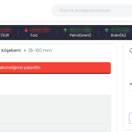
41,53 TRY
83,27 USD
6,74 USD
Faiz
Petrol(brent)
Bakır(lb)
Köşebent
25-100 mm
aboneliğinizi yükseltin.
v