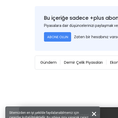
Bu içeriğe sadece +plus abonel
Piyasalara dair düşüncelerinizi paylaşmak
Zaten bir hesabınız var
ABONE OLUN
Gündem
Demir Çelik Piyasaları
Eko
Sitemizden en iyi şekilde faydalanabilmeniz için
Şimdi Plus Abonesi Olun!
çerezler kullanılmaktadır. Bu siteye giriş yaparak çerez