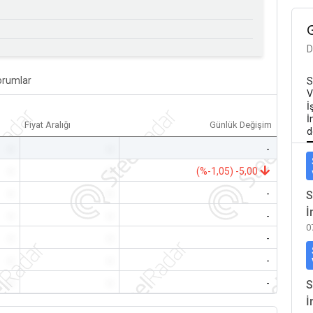
D
orumlar
S
V
İ
İ
Fiyat Aralığı
Günlük Değişim
d
-
-
-
-
-
(%-1,05) -5,00
-
-
-
S
İ
-
-
-
0
-
-
-
-
-
-
-
-
-
S
İ