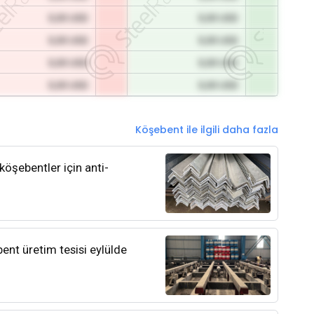
0,00 USD
0,00 USD
0,00 USD
0,00 USD
0,00 USD
0,00 USD
0,00 USD
0,00 USD
Köşebent ile ilgili daha fazla
köşebentler için anti-
bent üretim tesisi eylülde