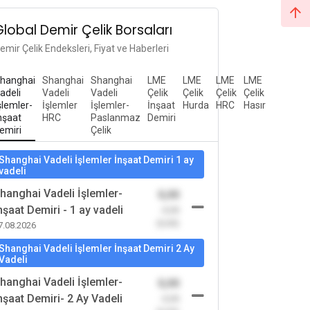
Global Demir Çelik Borsaları
emir Çelik Endeksleri, Fiyat ve Haberleri
hanghai
Shanghai
Shanghai
LME
LME
LME
LME
adeli
Vadeli
Vadeli
Çelik
Çelik
Çelik
Çelik
şlemler-
İşlemler
İşlemler-
İnşaat
Hurda
HRC
Hasır
nşaat
HRC
Paslanmaz
Demiri
emiri
Çelik
Shanghai Vadeli İşlemler İnşaat Demiri 1 ay
vadeli
hanghai Vadeli İşlemler-
0,00
nşaat Demiri - 1 ay vadeli
-0,00
(0,00)
7.08.2026
Shanghai Vadeli İşlemler İnşaat Demiri 2 Ay
Vadeli
hanghai Vadeli İşlemler-
0,00
nşaat Demiri- 2 Ay Vadeli
-0,00