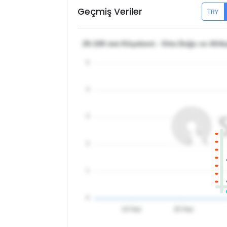
Geçmiş Veriler
TRY
25-100 mm Köşebent - Orta Doğu ve Afrika
5
4
3
2
1
0
10 Haz
20 Haz