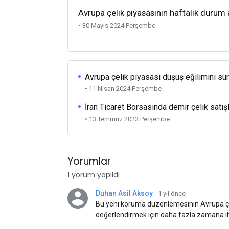
Avrupa çelik piyasasının haftalık durum a
• 30 Mayıs 2024 Perşembe
Avrupa çelik piyasası düşüş eğilimini sü
• 11 Nisan 2024 Perşembe
İran Ticaret Borsasında demir çelik satışl
• 13 Temmuz 2023 Perşembe
Yorumlar
1 yorum yapıldı
Duhan Asil Aksoy
1 yıl önce
Bu yeni koruma düzenlemesinin Avrupa çe
değerlendirmek için daha fazla zamana iht
Haziran 2026'ya kadar sürdürülmesi kabu