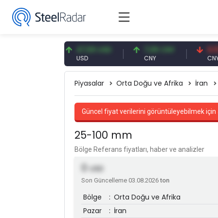
93 EUR
47,59 USD
7,09 CNY
0,13 CNY
USD
CNY
CNY/EUR
Piyasalar
Orta Doğu ve Afrika
İran
Güncel fiyat verilerini görüntüleyebilmek için 
25-100 mm
Bölge Referans fiyatları, haber ve analizler
0
USD
Son Güncelleme 03.08.2026
ton
Bölge
:
Orta Doğu ve Afrika
Pazar
:
İran