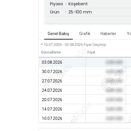
Piyasa
:
Köşebent
Ürün
:
25-100 mm
Genel Bakış
Grafik
Haberler
Y
* 10.07.2026 - 03.08.2026
Fiyat Geçmişi
Güncelleme
Fiyat
03.08.2026
0,00 USD
30.07.2026
0,00 USD
27.07.2026
0,00 USD
24.07.2026
0,00 USD
20.07.2026
0,00 USD
14.07.2026
0,00 USD
10.07.2026
0,00 USD