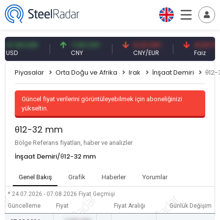
,59 USD
7,09 CNY
0,13 CNY
41,53 TRY
SD
CNY
CNY/EUR
Faiz
Piyasalar
Orta Doğu ve Afrika
Irak
İnşaat Demiri
θ12
Güncel fiyat verilerini görüntüleyebilmek için aboneliğinizi
yükseltin.
θ12-32 mm
Bölge Referans fiyatları, haber ve analizler
İnşaat Demiri/θ12-32 mm
Genel Bakış
Grafik
Haberler
Yorumlar
* 24.07.2026 - 07.08.2026
Fiyat Geçmişi
Güncelleme
Fiyat
Fiyat Aralığı
Günlük Değişim