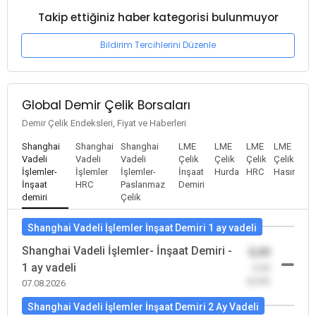
Takip ettiğiniz haber kategorisi bulunmuyor
Bildirim Tercihlerini Düzenle
Global Demir Çelik Borsaları
Demir Çelik Endeksleri, Fiyat ve Haberleri
Shanghai
Shanghai
Shanghai
LME
LME
LME
LME
Vadeli
Vadeli
Vadeli
Çelik
Çelik
Çelik
Çelik
İşlemler-
İşlemler
İşlemler-
İnşaat
Hurda
HRC
Hasır
İnşaat
HRC
Paslanmaz
Demiri
demiri
Çelik
Shanghai Vadeli İşlemler İnşaat Demiri 1 ay vadeli
Shanghai Vadeli İşlemler- İnşaat Demiri -
0,00
1 ay vadeli
-0,00
(0,00)
07.08.2026
Shanghai Vadeli İşlemler İnşaat Demiri 2 Ay Vadeli