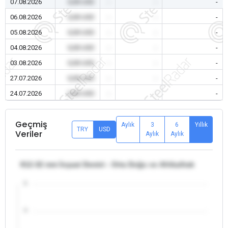
07.08.2026
0,00 USD
-
-
-
06.08.2026
0,00 USD
-
-
-
05.08.2026
0,00 USD
-
-
-
04.08.2026
0,00 USD
-
-
-
03.08.2026
0,00 USD
-
-
-
27.07.2026
0,00 USD
-
-
-
24.07.2026
0,00 USD
-
-
-
Geçmiş
Aylık
3
6
Yıllık
TRY
USD
Veriler
Aylık
Aylık
θ12-32 mm İnşaat Demiri - Orta Doğu ve Afrika/Irak
5
4