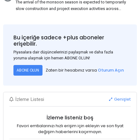
The arrival of the monsoon season is expected to temporarily
slow construction and project execution activities across
several regions of India, resulting in reduced short-term
demand for flat steel products. Demand from infrastructure
development, roofing applications, industrial manufacturing,
and rural construction projects is expected to provide support
Bu içeriğe sadece +plus aboneler
to the market despite seasonal disruptions caused by heavy
erişebilir.
rainfall.
Piyasalara dair düşüncelerinizi paylaşmak ve daha fazla
yoruma ulaşmak için hemen ABONE OLUN!
Zaten bir hesabınız varsa
Oturum Açın
ABONE OLUN
Genişlet
İzleme Listesi
İzleme listeniz boş
Favori emtialarınızı hızlı erişim için ekleyin ve son fiyat
değişim haberlerini kaçırmayın.