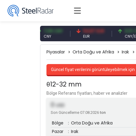
9 USD
7,09 CNY
54,87 EUR
0,13 CNY
CNY
EUR
CNY/EUR
Piyasalar
Orta Doğu ve Afrika
Irak
Güncel fiyat verilerini görüntüleyebilmek için 
θ12-32 mm
Bölge Referans fiyatları, haber ve analizler
0
USD
Son Güncelleme 07.08.2026
ton
Bölge
:
Orta Doğu ve Afrika
Pazar
:
Irak