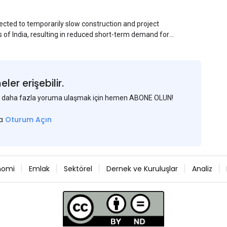
ected to temporarily slow construction and project
s of India, resulting in reduced short-term demand for
ucture development, roofing applications, industrial
jects is expected to provide support to the market
avy rainfall.
er erişebilir.
 ve daha fazla yoruma ulaşmak için hemen ABONE OLUN!
sa
Oturum Açın
nomi
Emlak
Sektörel
Dernek ve Kuruluşlar
Analiz