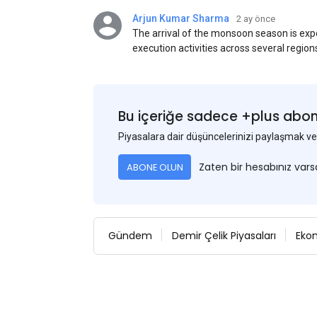
Arjun Kumar Sharma
2 ay önce
The arrival of the monsoon season is exp
execution activities across several region
flat steel products. Demand from infrastr
manufacturing, and rural construction pro
despite seasonal disruptions caused by he
Bu içeriğe sadece +plus abonel
Piyasalara dair düşüncelerinizi paylaşmak
Zaten bir hesabınız var
ABONE OLUN
Gündem
Demir Çelik Piyasaları
Eko