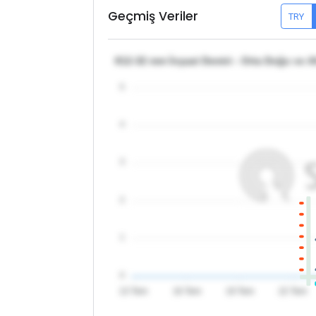
Geçmiş Veriler
TRY
θ12-32 mm İnşaat Demiri - Orta Doğu ve Af
5
4
3
2
1
0
13 Tem
16 Tem
19 Tem
22 Tem