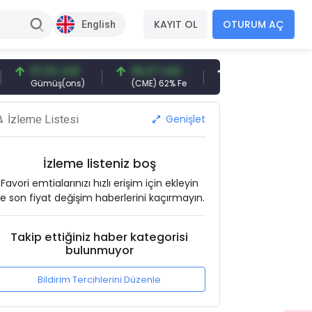
KAYIT OL
OTURUM AÇ
English
97,32 USD
96,27 USD
377,25 USD
6
Gümüş(ons)
(CME) 62% Fe
Gemi Söküm
A
Genişlet
İzleme Listesi
İzleme listeniz boş
Favori emtialarınızı hızlı erişim için ekleyin
e son fiyat değişim haberlerini kaçırmayın.
Takip ettiğiniz haber kategorisi
bulunmuyor
Bildirim Tercihlerini Düzenle