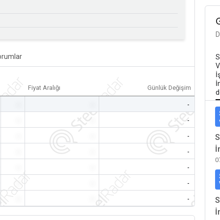
D
orumlar
S
V
İ
İ
Fiyat Aralığı
Günlük Değişim
d
-
-
-
-
-
-
-
-
-
S
İ
-
-
-
0
-
-
-
-
-
-
-
-
-
S
İ