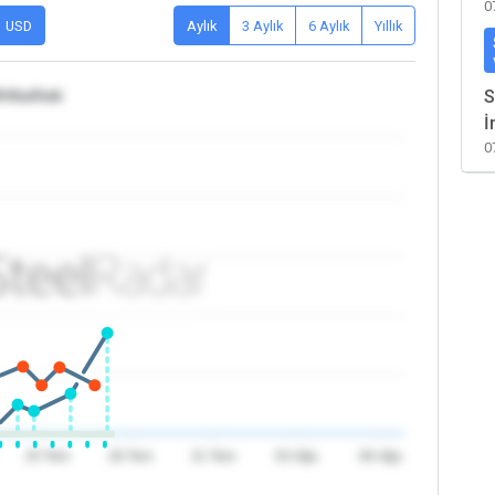
0
USD
Aylık
3 Aylık
6 Aylık
Yıllık
rika/Irak
S
İ
0
25 Tem
28 Tem
31 Tem
03 Ağu
06 Ağu