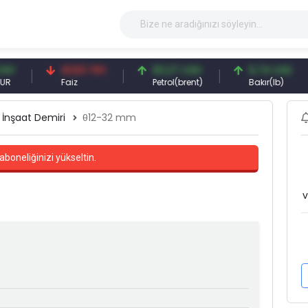
41,53 TRY
83,27 USD
6,74 USD
Faiz
Petrol(brent)
Bakır(lb)
İnşaat Demiri
θ12-32 mm
aboneliğinizi yükseltin.
v