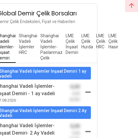
Global Demir Çelik Borsaları
emir Çelik Endeksleri, Fiyat ve Haberleri
hanghai
Shanghai
Shanghai
LME
LME
LME
LME
adeli
Vadeli
Vadeli
Çelik
Çelik
Çelik
Çelik
şlemler-
İşlemler
İşlemler-
İnşaat
Hurda
HRC
Hasır
nşaat
HRC
Paslanmaz
Demiri
emiri
Çelik
Shanghai Vadeli İşlemler İnşaat Demiri 1 ay
vadeli
hanghai Vadeli İşlemler-
0,00
nşaat Demiri - 1 ay vadeli
-0,00
(0,00)
7.08.2026
Shanghai Vadeli İşlemler İnşaat Demiri 2 Ay
Vadeli
hanghai Vadeli İşlemler-
0,00
nşaat Demiri- 2 Ay Vadeli
-0,00