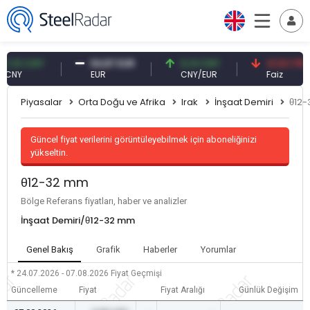
10 CNY
54,87 EUR
0,13 CNY
41,53 TRY
Y
EUR
CNY/EUR
Faiz
Piyasalar
Orta Doğu ve Afrika
Irak
İnşaat Demiri
θ12
Güncel fiyat verilerini görüntüleyebilmek için aboneliğinizi
yükseltin.
θ12-32 mm
Bölge Referans fiyatları, haber ve analizler
İnşaat Demiri/θ12-32 mm
Genel Bakış
Grafik
Haberler
Yorumlar
* 24.07.2026 - 07.08.2026
Fiyat Geçmişi
Güncelleme
Fiyat
Fiyat Aralığı
Günlük Değişim