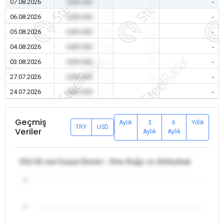
07.08.2026
0,00 USD
-
-
-
06.08.2026
0,00 USD
-
-
-
05.08.2026
0,00 USD
-
-
-
04.08.2026
0,00 USD
-
-
-
03.08.2026
0,00 USD
-
-
-
27.07.2026
0,00 USD
-
-
-
24.07.2026
0,00 USD
-
-
-
Geçmiş
Aylık
3
6
Yıllık
TRY
USD
Veriler
Aylık
Aylık
θ12-32 mm İnşaat Demiri - Orta Doğu ve Afrika/Irak
5
4