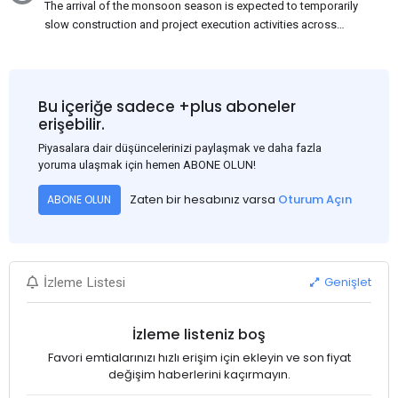
The arrival of the monsoon season is expected to temporarily
slow construction and project execution activities across
several regions of India, resulting in reduced short-term
demand for flat steel products. Demand from infrastructure
development, roofing applications, industrial manufacturing,
and rural construction projects is expected to provide support
Bu içeriğe sadece +plus aboneler
to the market despite seasonal disruptions caused by heavy
erişebilir.
rainfall.
Piyasalara dair düşüncelerinizi paylaşmak ve daha fazla
yoruma ulaşmak için hemen ABONE OLUN!
Zaten bir hesabınız varsa
Oturum Açın
ABONE OLUN
Genişlet
İzleme Listesi
İzleme listeniz boş
Favori emtialarınızı hızlı erişim için ekleyin ve son fiyat
değişim haberlerini kaçırmayın.