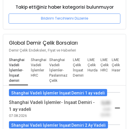
Takip ettiğiniz haber kategorisi bulunmuyor
Bildirim Tercihlerini Düzenle
Global Demir Çelik Borsaları
Demir Çelik Endeksleri, Fiyat ve Haberleri
Shanghai
Shanghai
Shanghai
LME
LME
LME
LME
Vadeli
Vadeli
Vadeli
Çelik
Çelik
Çelik
Çelik
İşlemler-
İşlemler
İşlemler-
İnşaat
Hurda
HRC
Hasır
İnşaat
HRC
Paslanmaz
Demiri
demiri
Çelik
Shanghai Vadeli İşlemler İnşaat Demiri 1 ay vadeli
Shanghai Vadeli İşlemler- İnşaat Demiri -
0,00
1 ay vadeli
-0,00
(0,00)
07.08.2026
Shanghai Vadeli İşlemler İnşaat Demiri 2 Ay Vadeli