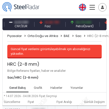
0,13 CNY
41,30 TRY
83,79 USD
6,6
CNY/EUR
Faiz
Petrol(brent)
Bakı
Piyasalar
Orta Doğu ve Afrika
BAE
Sac
HRC (2-8 mm
Güncel fiyat verilerini görüntüleyebilmek için aboneliğinizi
yükseltin.
HRC (2-8 mm)
Bölge Referans fiyatları, haber ve analizler
Sac/HRC (2-8 mm)
Genel Bakış
Grafik
Haberler
Yorumlar
* 14.07.2026 - 04.08.2026
Fiyat Geçmişi
Güncelleme
Fiyat
Fiyat Aralığı
Günlük Değişim