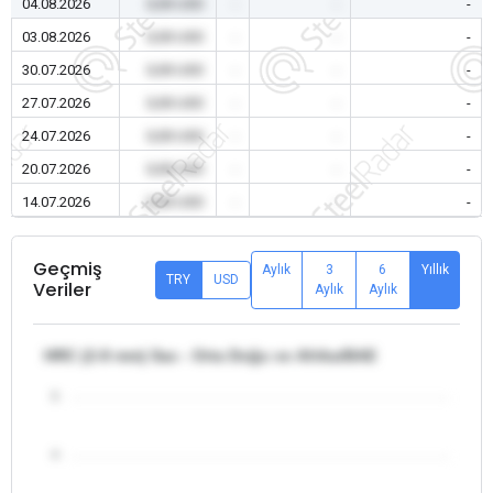
04.08.2026
0,00 USD
-
-
-
03.08.2026
0,00 USD
-
-
-
30.07.2026
0,00 USD
-
-
-
27.07.2026
0,00 USD
-
-
-
24.07.2026
0,00 USD
-
-
-
20.07.2026
0,00 USD
-
-
-
14.07.2026
0,00 USD
-
-
-
Geçmiş
Aylık
3
6
Yıllık
TRY
USD
Veriler
Aylık
Aylık
HRC (2-8 mm) Sac - Orta Doğu ve Afrika/BAE
5
4