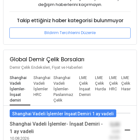
değişim haberlerini kaçırmayın.
Takip ettiğiniz haber kategorisi bulunmuyor
Bildirim Tercihlerini Düzenle
Global Demir Çelik Borsaları
Demir Çelik Endeksleri, Fiyat ve Haberleri
Shanghai
Shanghai
Shanghai
LME
LME
LME
LME
Vadeli
Vadeli
Vadeli
Çelik
Çelik
Çelik
Çelik
İşlemler-
İşlemler
İşlemler-
İnşaat
Hurda
HRC
Hasır
İnşaat
HRC
Paslanmaz
Demiri
demiri
Çelik
Shanghai Vadeli İşlemler İnşaat Demiri 1 ay vadeli
Shanghai Vadeli İşlemler- İnşaat Demiri -
0,00
1 ay vadeli
-0,00
(0,00)
10.08.2026