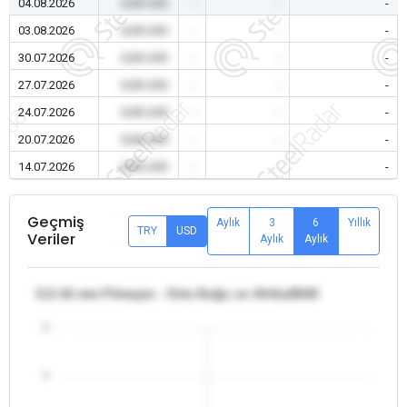
04.08.2026
0,00 USD
-
-
-
03.08.2026
0,00 USD
-
-
-
30.07.2026
0,00 USD
-
-
-
27.07.2026
0,00 USD
-
-
-
24.07.2026
0,00 USD
-
-
-
20.07.2026
0,00 USD
-
-
-
14.07.2026
0,00 USD
-
-
-
Geçmiş
Aylık
3
6
Yıllık
TRY
USD
Veriler
Aylık
Aylık
5,5-16 mm Filmaşin - Orta Doğu ve Afrika/BAE
5
4