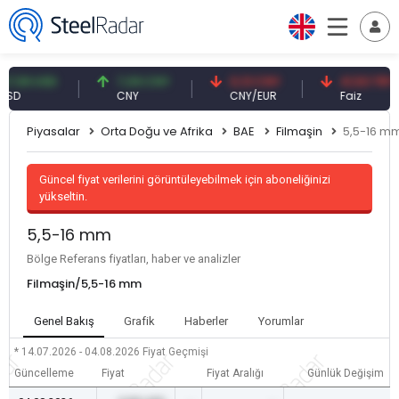
9 USD
7,09 CNY
0,13 CNY
41,53 TRY
CNY
CNY/EUR
Faiz
Piyasalar
Orta Doğu ve Afrika
BAE
Filmaşin
5,5-16 m
Güncel fiyat verilerini görüntüleyebilmek için aboneliğinizi
yükseltin.
5,5-16 mm
Bölge Referans fiyatları, haber ve analizler
Filmaşin/5,5-16 mm
Genel Bakış
Grafik
Haberler
Yorumlar
* 14.07.2026 - 04.08.2026
Fiyat Geçmişi
Güncelleme
Fiyat
Fiyat Aralığı
Günlük Değişim