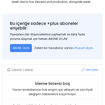
week due to low demand and production, alongside weak
market sentiment. Traders may reduce rebar stocks ahead of
new standards. This outlook is based on surveys and market
communications with Chinese participants.
Bu içeriğe sadece +plus aboneler
erişebilir.
Piyasalara dair düşüncelerinizi paylaşmak ve daha fazla
yoruma ulaşmak için hemen ABONE OLUN!
Zaten bir hesabınız varsa
Oturum Açın
ABONE OLUN
Genişlet
İzleme Listesi
İzleme listeniz boş
Favori emtialarınızı hızlı erişim için ekleyin ve son fiyat
değişim haberlerini kaçırmayın.