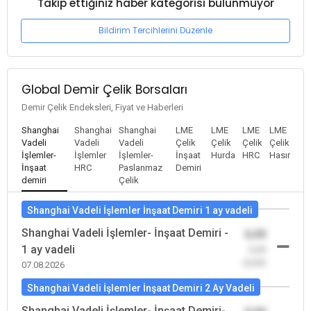
Takip ettiğiniz haber kategorisi bulunmuyor
Bildirim Tercihlerini Düzenle
Global Demir Çelik Borsaları
Demir Çelik Endeksleri, Fiyat ve Haberleri
Shanghai
Shanghai
Shanghai
LME
LME
LME
LME
Vadeli
Vadeli
Vadeli
Çelik
Çelik
Çelik
Çelik
İşlemler-
İşlemler
İşlemler-
İnşaat
Hurda
HRC
Hasır
İnşaat
HRC
Paslanmaz
Demiri
demiri
Çelik
Shanghai Vadeli İşlemler İnşaat Demiri 1 ay vadeli
Shanghai Vadeli İşlemler- İnşaat Demiri -
0,00
1 ay vadeli
-0,00
(0,00)
07.08.2026
Shanghai Vadeli İşlemler İnşaat Demiri 2 Ay Vadeli
Shanghai Vadeli İşlemler- İnşaat Demiri-