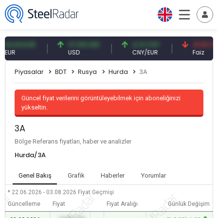
,93 EUR
47,59 USD
0,13 CNY
41,53 TRY
R
USD
CNY/EUR
Faiz
Piyasalar
BDT
Rusya
Hurda
3A
Güncel fiyat verilerini görüntüleyebilmek için aboneliğinizi
yükseltin.
3A
Bölge Referans fiyatları, haber ve analizler
Hurda/3A
Genel Bakış
Grafik
Haberler
Yorumlar
* 22.06.2026 - 03.08.2026
Fiyat Geçmişi
Güncelleme
Fiyat
Fiyat Aralığı
Günlük Değişim