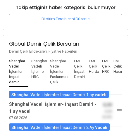
Takip ettiğiniz haber kategorisi bulunmuyor
Bildirim Tercihlerini Düzenle
Global Demir Çelik Borsaları
Demir Çelik Endeksleri, Fiyat ve Haberleri
Shanghai
Shanghai
Shanghai
LME
LME
LME
LME
Vadeli
Vadeli
Vadeli
Çelik
Çelik
Çelik
Çelik
İşlemler-
İşlemler
İşlemler-
İnşaat
Hurda
HRC
Hasır
İnşaat
HRC
Paslanmaz
Demiri
demiri
Çelik
Shanghai Vadeli İşlemler İnşaat Demiri 1 ay vadeli
Shanghai Vadeli İşlemler- İnşaat Demiri -
0,00
1 ay vadeli
-0,00
(0,00)
07.08.2026
Shanghai Vadeli İşlemler İnşaat Demiri 2 Ay Vadeli