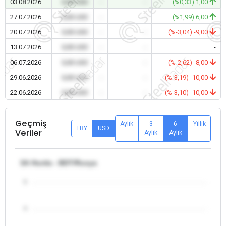
03.08.2026
0,00 USD
-
-
(%0,33) 1,00
27.07.2026
0,00 USD
-
-
(%1,99) 6,00
20.07.2026
0,00 USD
-
-
(%-3,04) -9,00
13.07.2026
0,00 USD
-
-
-
06.07.2026
0,00 USD
-
-
(%-2,62) -8,00
29.06.2026
0,00 USD
-
-
(%-3,19) -10,00
22.06.2026
0,00 USD
-
-
(%-3,10) -10,00
Geçmiş
Aylık
3
6
Yıllık
TRY
USD
Veriler
Aylık
Aylık
3A Hurda - BDT/Rusya
5
4