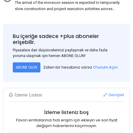
The arrival of the monsoon season is expected to temporarily
slow construction and project execution activities across
several regions of India, resulting in reduced short-term
demand for flat steel products. Demand from infrastructure
development, roofing applications, industrial manufacturing,
and rural construction projects is expected to provide support
Bu içeriğe sadece +plus aboneler
to the market despite seasonal disruptions caused by heavy
erişebilir.
rainfall.
Piyasalara dair düşüncelerinizi paylaşmak ve daha fazla
yoruma ulaşmak için hemen ABONE OLUN!
Zaten bir hesabınız varsa
Oturum Açın
ABONE OLUN
Genişlet
İzleme Listesi
İzleme listeniz boş
Favori emtialarınızı hızlı erişim için ekleyin ve son fiyat
değişim haberlerini kaçırmayın.