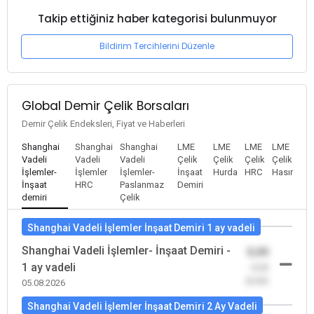
Takip ettiğiniz haber kategorisi bulunmuyor
Bildirim Tercihlerini Düzenle
Global Demir Çelik Borsaları
Demir Çelik Endeksleri, Fiyat ve Haberleri
Shanghai
Shanghai
Shanghai
LME
LME
LME
LME
Vadeli
Vadeli
Vadeli
Çelik
Çelik
Çelik
Çelik
İşlemler-
İşlemler
İşlemler-
İnşaat
Hurda
HRC
Hasır
İnşaat
HRC
Paslanmaz
Demiri
demiri
Çelik
Shanghai Vadeli İşlemler İnşaat Demiri 1 ay vadeli
Shanghai Vadeli İşlemler- İnşaat Demiri -
0,00
1 ay vadeli
-0,00
(0,00)
05.08.2026
Shanghai Vadeli İşlemler İnşaat Demiri 2 Ay Vadeli