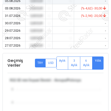
05.08.2026
0,00 EUR
-
-
-
03.08.2026
0,00 EUR
-
-
(%-4,62) -30,00
31.07.2026
0,00 EUR
-
-
(%-2,94) -20,00
30.07.2026
0,00 EUR
-
-
-
29.07.2026
0,00 EUR
-
-
-
28.07.2026
0,00 EUR
-
-
-
27.07.2026
0,00 EUR
-
-
-
Geçmiş
Aylık
3
6
Yıllık
TRY
USD
Veriler
Aylık
Aylık
θ12-32 mm İnşaat Demiri - Avrupa/Polonya
5
4