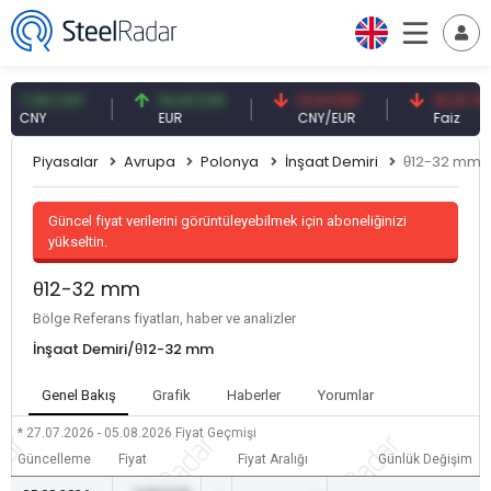
,08 CNY
54,91 EUR
0,13 CNY
41,41 TRY
NY
EUR
CNY/EUR
Faiz
Piyasalar
Avrupa
Polonya
İnşaat Demiri
θ12-32 mm
Güncel fiyat verilerini görüntüleyebilmek için aboneliğinizi
yükseltin.
θ12-32 mm
Bölge Referans fiyatları, haber ve analizler
İnşaat Demiri/θ12-32 mm
Genel Bakış
Grafik
Haberler
Yorumlar
* 27.07.2026 - 05.08.2026
Fiyat Geçmişi
Güncelleme
Fiyat
Fiyat Aralığı
Günlük Değişim