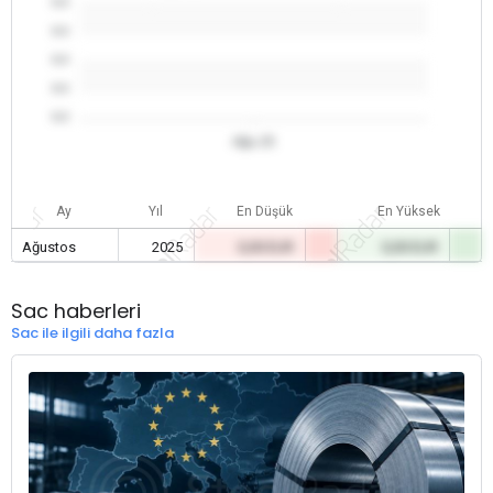
0.0
0.0
0.0
0.0
0.0
Ağu 25
Ay
Yıl
En Düşük
En Yüksek
Ağustos
2025
0,00 EUR
0,00 EUR
Sac haberleri
Sac ile ilgili daha fazla