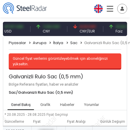
7,57 USD
7,09 CNY
0,13 CNY
41,54 TRY
SD
CNY
CNY/EUR
Faiz
Piyasalar
Avrupa
İtalya
Sac
Galvanizli Rulo Sac (0,5
Güncel fiyat verilerini görüntüleyebilmek için aboneliğinizi
yükseltin.
Galvanizli Rulo Sac (0,5 mm)
Bölge Referans fiyatları, haber ve analizler
Sac/Galvanizli Rulo Sac (0,5 mm)
Genel Bakış
Grafik
Haberler
Yorumlar
* 20.08.2025 - 28.08.2025
Fiyat Geçmişi
Güncelleme
Fiyat
Fiyat Aralığı
Günlük Değişim