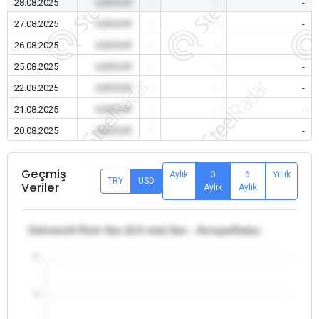
28.08.2025
0,00 EUR
-
-
-
27.08.2025
0,00 EUR
-
-
-
26.08.2025
0,00 EUR
-
-
-
25.08.2025
0,00 EUR
-
-
-
22.08.2025
0,00 EUR
-
-
-
21.08.2025
0,00 EUR
-
-
-
20.08.2025
0,00 EUR
-
-
-
Geçmiş
Aylık
3
6
Yıllık
TRY
USD
Veriler
Aylık
Aylık
Galvanizli Rulo Sac (0,5 mm) Sac - Avrupa/İtalya
5
4