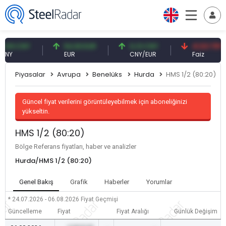
9 CNY
54,93 EUR
0,13 CNY
41,53 TRY
EUR
CNY/EUR
Faiz
Piyasalar
Avrupa
Benelüks
Hurda
HMS 1/2 (80:20)
Güncel fiyat verilerini görüntüleyebilmek için aboneliğinizi
yükseltin.
HMS 1/2 (80:20)
Bölge Referans fiyatları, haber ve analizler
Hurda/HMS 1/2 (80:20)
Genel Bakış
Grafik
Haberler
Yorumlar
* 24.07.2026 - 06.08.2026
Fiyat Geçmişi
Güncelleme
Fiyat
Fiyat Aralığı
Günlük Değişim