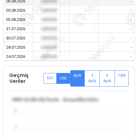
06.08.2026
0,00 EUR
-
-
-
05.08.2026
0,00 EUR
-
-
-
03.08.2026
0,00 EUR
-
-
-
31.07.2026
0,00 EUR
-
-
-
30.07.2026
0,00 EUR
-
-
-
28.07.2026
0,00 EUR
-
-
-
24.07.2026
0,00 EUR
-
-
-
Geçmiş
Aylık
3
6
Yıllık
TRY
USD
Veriler
Aylık
Aylık
HMS 1/2 (80:20) Hurda - Avrupa/Benelüks
5
4