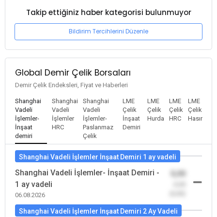
Takip ettiğiniz haber kategorisi bulunmuyor
Bildirim Tercihlerini Düzenle
Global Demir Çelik Borsaları
Demir Çelik Endeksleri, Fiyat ve Haberleri
Shanghai
Shanghai
Shanghai
LME
LME
LME
LME
Vadeli
Vadeli
Vadeli
Çelik
Çelik
Çelik
Çelik
İşlemler-
İşlemler
İşlemler-
İnşaat
Hurda
HRC
Hasır
İnşaat
HRC
Paslanmaz
Demiri
demiri
Çelik
Shanghai Vadeli İşlemler İnşaat Demiri 1 ay vadeli
Shanghai Vadeli İşlemler- İnşaat Demiri -
0,00
1 ay vadeli
-0,00
(0,00)
06.08.2026
Shanghai Vadeli İşlemler İnşaat Demiri 2 Ay Vadeli