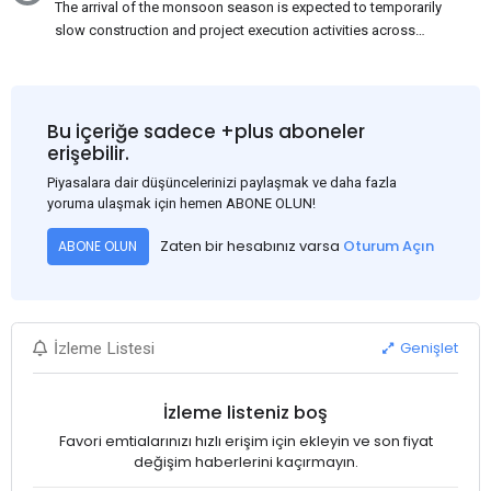
The arrival of the monsoon season is expected to temporarily
slow construction and project execution activities across
several regions of India, resulting in reduced short-term
demand for flat steel products. Demand from infrastructure
development, roofing applications, industrial manufacturing,
and rural construction projects is expected to provide support
Bu içeriğe sadece +plus aboneler
to the market despite seasonal disruptions caused by heavy
erişebilir.
rainfall.
Piyasalara dair düşüncelerinizi paylaşmak ve daha fazla
yoruma ulaşmak için hemen ABONE OLUN!
Zaten bir hesabınız varsa
Oturum Açın
ABONE OLUN
Genişlet
İzleme Listesi
İzleme listeniz boş
Favori emtialarınızı hızlı erişim için ekleyin ve son fiyat
değişim haberlerini kaçırmayın.