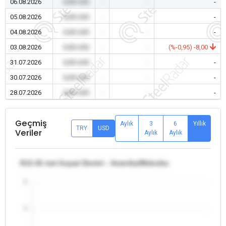
06.08.2026
0,00 USD
-
-
-
05.08.2026
0,00 USD
-
-
-
04.08.2026
0,00 USD
-
-
-
03.08.2026
0,00 USD
-
-
(%-0,95) -8,00
31.07.2026
0,00 USD
-
-
-
30.07.2026
0,00 USD
-
-
-
28.07.2026
0,00 USD
-
-
-
Geçmiş
Aylık
3
6
Yıllık
TRY
USD
Veriler
Aylık
Aylık
θ12-32 mm İnşaat Demiri - Amerika/Meksika
5
4