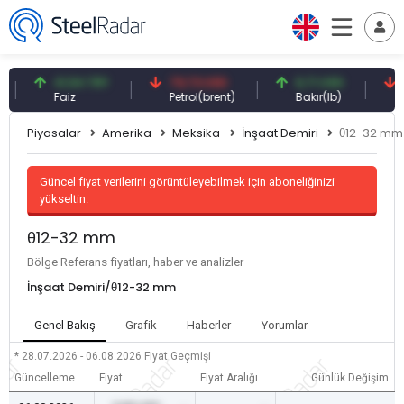
41,54 TRY
79,73 USD
6,71 USD
94,
Faiz
Petrol(brent)
Bakır(lb)
Güm
Piyasalar
Amerika
Meksika
İnşaat Demiri
θ12-32 mm
Güncel fiyat verilerini görüntüleyebilmek için aboneliğinizi
yükseltin.
θ12-32 mm
Bölge Referans fiyatları, haber ve analizler
İnşaat Demiri/θ12-32 mm
Genel Bakış
Grafik
Haberler
Yorumlar
* 28.07.2026 - 06.08.2026
Fiyat Geçmişi
Güncelleme
Fiyat
Fiyat Aralığı
Günlük Değişim