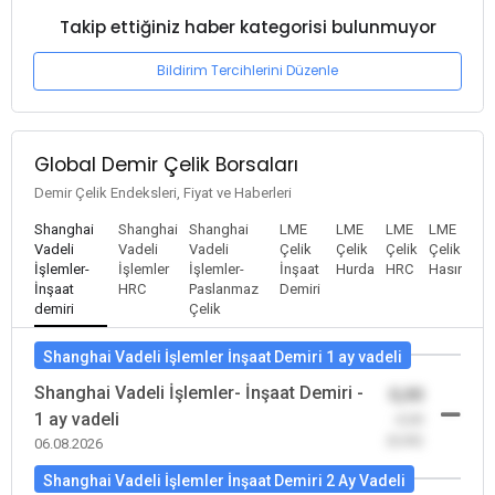
Takip ettiğiniz haber kategorisi bulunmuyor
Bildirim Tercihlerini Düzenle
Global Demir Çelik Borsaları
Demir Çelik Endeksleri, Fiyat ve Haberleri
Shanghai
Shanghai
Shanghai
LME
LME
LME
LME
Vadeli
Vadeli
Vadeli
Çelik
Çelik
Çelik
Çelik
İşlemler-
İşlemler
İşlemler-
İnşaat
Hurda
HRC
Hasır
İnşaat
HRC
Paslanmaz
Demiri
demiri
Çelik
Shanghai Vadeli İşlemler İnşaat Demiri 1 ay vadeli
Shanghai Vadeli İşlemler- İnşaat Demiri -
0,00
1 ay vadeli
-0,00
(0,00)
06.08.2026
Shanghai Vadeli İşlemler İnşaat Demiri 2 Ay Vadeli