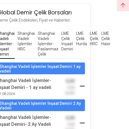
Global Demir Çelik Borsaları
emir Çelik Endeksleri, Fiyat ve Haberleri
hanghai
Shanghai
Shanghai
LME
LME
LME
LME
adeli
Vadeli
Vadeli
Çelik
Çelik
Çelik
Çelik
şlemler-
İşlemler
İşlemler-
İnşaat
Hurda
HRC
Hasır
nşaat
HRC
Paslanmaz
Demiri
emiri
Çelik
Shanghai Vadeli İşlemler İnşaat Demiri 1 ay
vadeli
hanghai Vadeli İşlemler-
0,00
nşaat Demiri - 1 ay vadeli
-0,00
(0,00)
7.08.2026
Shanghai Vadeli İşlemler İnşaat Demiri 2 Ay
Vadeli
hanghai Vadeli İşlemler-
0,00
nşaat Demiri- 2 Ay Vadeli
-0,00