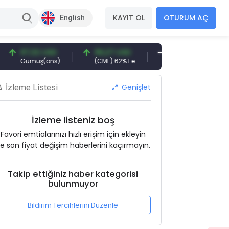
KAYIT OL
OTURUM AÇ
English
97,32 USD
96,27 USD
377,25 USD
6
Gümüş(ons)
(CME) 62% Fe
Gemi Söküm
Al
Genişlet
İzleme Listesi
İzleme listeniz boş
Favori emtialarınızı hızlı erişim için ekleyin
e son fiyat değişim haberlerini kaçırmayın.
Takip ettiğiniz haber kategorisi
bulunmuyor
Bildirim Tercihlerini Düzenle