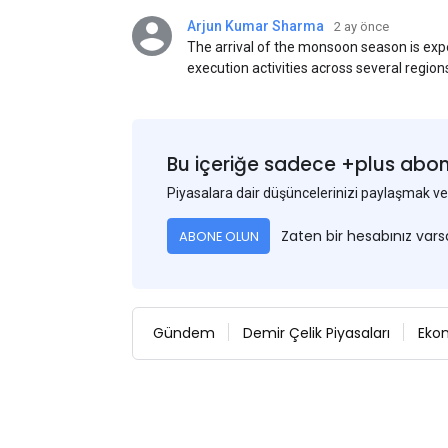
Arjun Kumar Sharma
2 ay önce
The arrival of the monsoon season is exp
execution activities across several region
flat steel products. Demand from infrastr
manufacturing, and rural construction pro
despite seasonal disruptions caused by he
Bu içeriğe sadece +plus abonel
Piyasalara dair düşüncelerinizi paylaşmak
Zaten bir hesabınız var
ABONE OLUN
Gündem
Demir Çelik Piyasaları
Eko