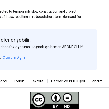
ected to temporarily slow construction and project
s of India, resulting in reduced short-term demand for
ucture development, roofing applications, industrial
jects is expected to provide support to the market
avy rainfall.
er erişebilir.
 ve daha fazla yoruma ulaşmak için hemen ABONE OLUN!
sa
Oturum Açın
nomi
Emlak
Sektörel
Dernek ve Kuruluşlar
Analiz