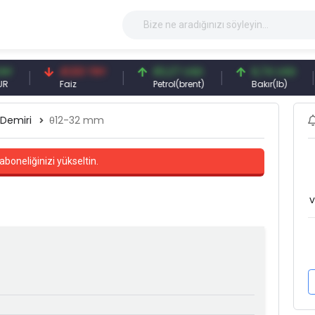
41,53 TRY
83,27 USD
6,74 USD
Faiz
Petrol(brent)
Bakır(lb)
 Demiri
θ12-32 mm
aboneliğinizi yükseltin.
v