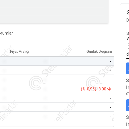
D
orumlar
S
V
İ
İ
Fiyat Aralığı
Günlük Değişim
d
-
-
-
-
-
-
-
-
-
S
İ
-
-
(%-0,95) -8,00
0
-
-
-
-
-
-
-
-
-
S
İ