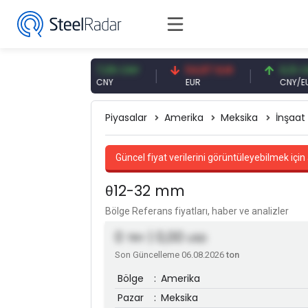
 USD
7,09 CNY
54,87 EUR
0,13 CNY
CNY
EUR
CNY/EUR
Piyasalar
Amerika
Meksika
İnşaat
Güncel fiyat verilerini görüntüleyebilmek için 
θ12-32 mm
Bölge Referans fiyatları, haber ve analizler
0
| 0,00
TRY
USD
Son Güncelleme 06.08.2026
ton
Bölge
:
Amerika
Pazar
:
Meksika