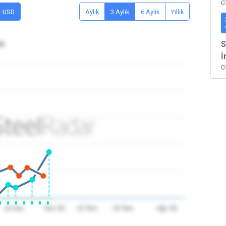
0
USD
Aylık
3 Aylık
6 Aylık
Yıllık
ka
S
İ
0
20 Haz
Tem '26
10 Tem
20 Tem
Ağu '26