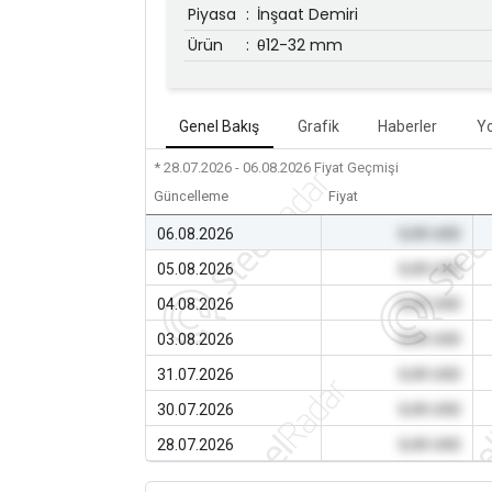
Piyasa
:
İnşaat Demiri
Ürün
:
θ12-32 mm
Genel Bakış
Grafik
Haberler
Y
* 28.07.2026 - 06.08.2026
Fiyat Geçmişi
Güncelleme
Fiyat
06.08.2026
0,00 USD
05.08.2026
0,00 USD
04.08.2026
0,00 USD
03.08.2026
0,00 USD
31.07.2026
0,00 USD
30.07.2026
0,00 USD
28.07.2026
0,00 USD