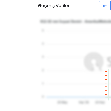
Geçmiş Veriler
TRY
θ12-32 mm İnşaat Demiri - Amerika/Meksi
5
4
3
2
1
0
20 May
Haz '26
10 Haz