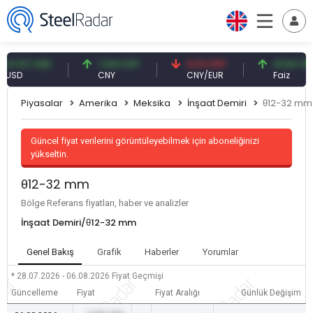
57 USD
7,09 CNY
0,13 CNY
41,54 TRY
D
CNY
CNY/EUR
Faiz
Piyasalar
Amerika
Meksika
İnşaat Demiri
θ12-32 mm
Güncel fiyat verilerini görüntüleyebilmek için aboneliğinizi
yükseltin.
θ12-32 mm
Bölge Referans fiyatları, haber ve analizler
İnşaat Demiri/θ12-32 mm
Genel Bakış
Grafik
Haberler
Yorumlar
* 28.07.2026 - 06.08.2026
Fiyat Geçmişi
Güncelleme
Fiyat
Fiyat Aralığı
Günlük Değişim