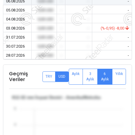
06.08.2026
0,00 USD
-
-
-
05.08.2026
0,00 USD
-
-
-
04.08.2026
0,00 USD
-
-
-
03.08.2026
0,00 USD
-
-
(%-0,95) -8,00
31.07.2026
0,00 USD
-
-
-
30.07.2026
0,00 USD
-
-
-
28.07.2026
0,00 USD
-
-
-
Geçmiş
Aylık
3
6
Yıllık
TRY
USD
Veriler
Aylık
Aylık
θ12-32 mm İnşaat Demiri - Amerika/Meksika
5
4