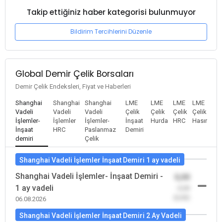
Takip ettiğiniz haber kategorisi bulunmuyor
Bildirim Tercihlerini Düzenle
Global Demir Çelik Borsaları
Demir Çelik Endeksleri, Fiyat ve Haberleri
Shanghai
Shanghai
Shanghai
LME
LME
LME
LME
Vadeli
Vadeli
Vadeli
Çelik
Çelik
Çelik
Çelik
İşlemler-
İşlemler
İşlemler-
İnşaat
Hurda
HRC
Hasır
İnşaat
HRC
Paslanmaz
Demiri
demiri
Çelik
Shanghai Vadeli İşlemler İnşaat Demiri 1 ay vadeli
Shanghai Vadeli İşlemler- İnşaat Demiri -
0,00
1 ay vadeli
-0,00
(0,00)
06.08.2026
Shanghai Vadeli İşlemler İnşaat Demiri 2 Ay Vadeli