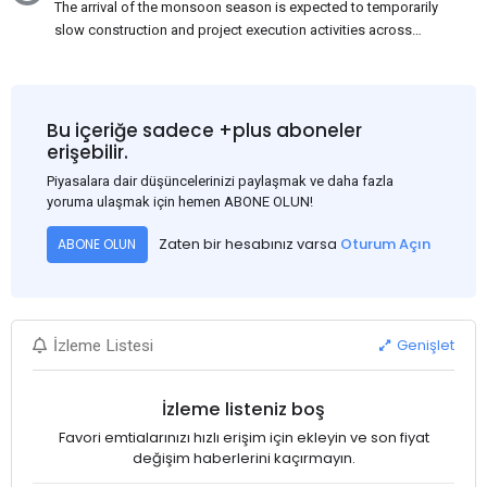
The arrival of the monsoon season is expected to temporarily
slow construction and project execution activities across
several regions of India, resulting in reduced short-term
demand for flat steel products. Demand from infrastructure
development, roofing applications, industrial manufacturing,
and rural construction projects is expected to provide support
Bu içeriğe sadece +plus aboneler
to the market despite seasonal disruptions caused by heavy
erişebilir.
rainfall.
Piyasalara dair düşüncelerinizi paylaşmak ve daha fazla
yoruma ulaşmak için hemen ABONE OLUN!
Zaten bir hesabınız varsa
Oturum Açın
ABONE OLUN
Genişlet
İzleme Listesi
İzleme listeniz boş
Favori emtialarınızı hızlı erişim için ekleyin ve son fiyat
değişim haberlerini kaçırmayın.