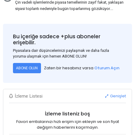
Çin vadeli işlemlerinde piyasa temellerinin zayıf fakat, yaklaşan
siyasi toplantı nedeniyle bugün toparlanmış gözüküyor.
Bu arada, ABD Merkez Bankası'nın dün akşam açıkladığı
Haziran ayı TÜFE verisinin beklenenden iyi gelmesi, ABD'nin
Eylül ayında faiz oranlarını düşüreceği beklentisini güçlendirdi.
Bu nedenle USD, en yüksek USD-RMB döviz kuru olan
Bu içeriğe sadece +plus aboneler
1:7.31'den 1:7.26'ya gerileyerek çelik fiyatını 3-5$ civarında
erişebilir.
etkiledi. Bakalım ilerleyen günlerde neler göreceğiz, Çin'de
Piyasalara dair düşüncelerinizi paylaşmak ve daha fazla
fiyatlar nasıl ilerleyecek?
yoruma ulaşmak için hemen ABONE OLUN!
Zaten bir hesabınız varsa
Oturum Açın
ABONE OLUN
Genişlet
İzleme Listesi
İzleme listeniz boş
Favori emtialarınızı hızlı erişim için ekleyin ve son fiyat
değişim haberlerini kaçırmayın.