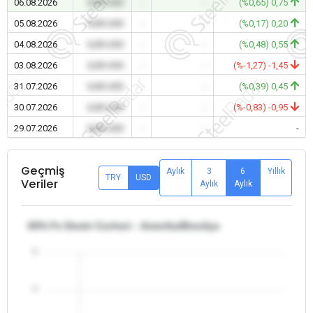
06.08.2026
0,00 USD
-
-
(%0,65) 0,75
05.08.2026
0,00 USD
-
-
(%0,17) 0,20
04.08.2026
0,00 USD
-
-
(%0,48) 0,55
03.08.2026
0,00 USD
-
-
(%-1,27) -1,45
31.07.2026
0,00 USD
-
-
(%0,39) 0,45
30.07.2026
0,00 USD
-
-
(%-0,83) -0,95
29.07.2026
0,00 USD
-
-
-
Geçmiş
Aylık
3
6
Yıllık
TRY
USD
Veriler
Aylık
Aylık
65% Fe Demir Cevheri - Amerika/Brezilya
5
4