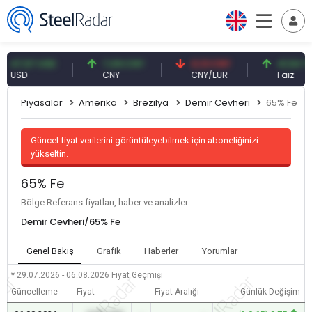
,57 USD
7,09 CNY
0,13 CNY
41,54 TRY
SD
CNY
CNY/EUR
Faiz
Piyasalar
Amerika
Brezilya
Demir Cevheri
65% Fe
Güncel fiyat verilerini görüntüleyebilmek için aboneliğinizi
yükseltin.
65% Fe
Bölge Referans fiyatları, haber ve analizler
Demir Cevheri/65% Fe
Genel Bakış
Grafik
Haberler
Yorumlar
* 29.07.2026 - 06.08.2026
Fiyat Geçmişi
Güncelleme
Fiyat
Fiyat Aralığı
Günlük Değişim