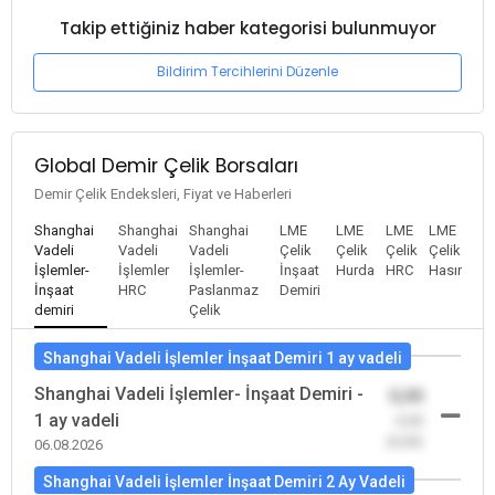
Takip ettiğiniz haber kategorisi bulunmuyor
Bildirim Tercihlerini Düzenle
Global Demir Çelik Borsaları
Demir Çelik Endeksleri, Fiyat ve Haberleri
Shanghai
Shanghai
Shanghai
LME
LME
LME
LME
Vadeli
Vadeli
Vadeli
Çelik
Çelik
Çelik
Çelik
İşlemler-
İşlemler
İşlemler-
İnşaat
Hurda
HRC
Hasır
İnşaat
HRC
Paslanmaz
Demiri
demiri
Çelik
Shanghai Vadeli İşlemler İnşaat Demiri 1 ay vadeli
Shanghai Vadeli İşlemler- İnşaat Demiri -
0,00
1 ay vadeli
-0,00
(0,00)
06.08.2026
Shanghai Vadeli İşlemler İnşaat Demiri 2 Ay Vadeli