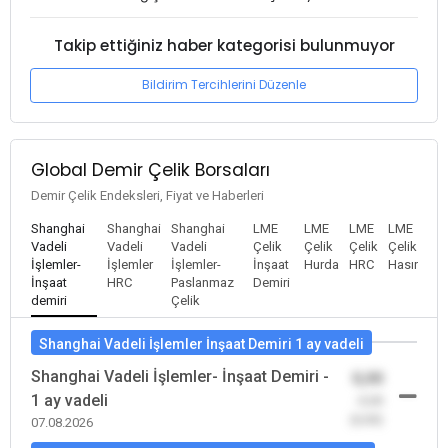
Takip ettiğiniz haber kategorisi bulunmuyor
Bildirim Tercihlerini Düzenle
Global Demir Çelik Borsaları
Demir Çelik Endeksleri, Fiyat ve Haberleri
Shanghai
Shanghai
Shanghai
LME
LME
LME
LME
Vadeli
Vadeli
Vadeli
Çelik
Çelik
Çelik
Çelik
İşlemler-
İşlemler
İşlemler-
İnşaat
Hurda
HRC
Hasır
İnşaat
HRC
Paslanmaz
Demiri
demiri
Çelik
Shanghai Vadeli İşlemler İnşaat Demiri 1 ay vadeli
Shanghai Vadeli İşlemler- İnşaat Demiri -
0,00
1 ay vadeli
-0,00
(0,00)
07.08.2026