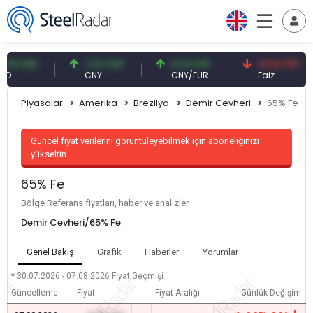
 USD
7,10 CNY
0,13 CNY
41,53 TRY
CNY
CNY/EUR
Faiz
Piyasalar
Amerika
Brezilya
Demir Cevheri
65% Fe
Güncel fiyat verilerini görüntüleyebilmek için aboneliğinizi
yükseltin.
65% Fe
Bölge Referans fiyatları, haber ve analizler
Demir Cevheri/65% Fe
Genel Bakış
Grafik
Haberler
Yorumlar
* 30.07.2026 - 07.08.2026
Fiyat Geçmişi
Güncelleme
Fiyat
Fiyat Aralığı
Günlük Değişim