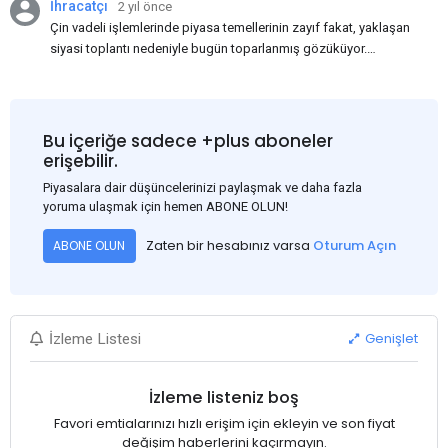
İhracatçı
2 yıl önce
Çin vadeli işlemlerinde piyasa temellerinin zayıf fakat, yaklaşan
siyasi toplantı nedeniyle bugün toparlanmış gözüküyor.
Bu arada, ABD Merkez Bankası'nın dün akşam açıkladığı
Haziran ayı TÜFE verisinin beklenenden iyi gelmesi, ABD'nin
Eylül ayında faiz oranlarını düşüreceği beklentisini güçlendirdi.
Bu nedenle USD, en yüksek USD-RMB döviz kuru olan
Bu içeriğe sadece +plus aboneler
1:7.31'den 1:7.26'ya gerileyerek çelik fiyatını 3-5$ civarında
erişebilir.
etkiledi. Bakalım ilerleyen günlerde neler göreceğiz, Çin'de
Piyasalara dair düşüncelerinizi paylaşmak ve daha fazla
fiyatlar nasıl ilerleyecek?
yoruma ulaşmak için hemen ABONE OLUN!
Zaten bir hesabınız varsa
Oturum Açın
ABONE OLUN
Genişlet
İzleme Listesi
İzleme listeniz boş
Favori emtialarınızı hızlı erişim için ekleyin ve son fiyat
değişim haberlerini kaçırmayın.