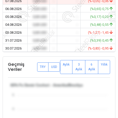
07.08.2026
0,00 USD
-
-
(%-0,05) -0,06
06.08.2026
0,00 USD
-
-
(%0,65) 0,75
05.08.2026
0,00 USD
-
-
(%0,17) 0,20
04.08.2026
0,00 USD
-
-
(%0,48) 0,55
03.08.2026
0,00 USD
-
-
(%-1,27) -1,45
31.07.2026
0,00 USD
-
-
(%0,39) 0,45
30.07.2026
0,00 USD
-
-
(%-0,83) -0,95
Geçmiş
Aylık
3
6
Yıllık
TRY
USD
Veriler
Aylık
Aylık
65% Fe Demir Cevheri - Amerika/Brezilya
5
4