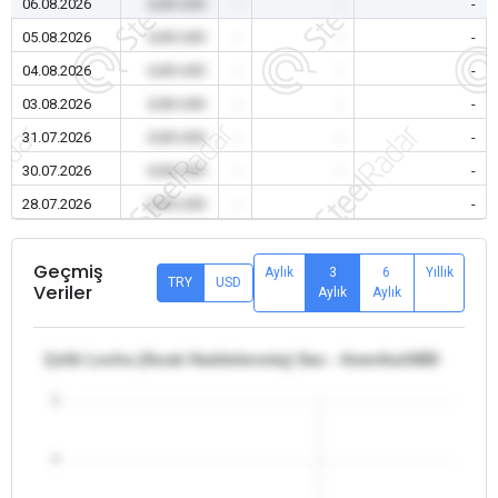
06.08.2026
0,00 USD
-
-
-
05.08.2026
0,00 USD
-
-
-
04.08.2026
0,00 USD
-
-
-
03.08.2026
0,00 USD
-
-
-
31.07.2026
0,00 USD
-
-
-
30.07.2026
0,00 USD
-
-
-
28.07.2026
0,00 USD
-
-
-
Geçmiş
Aylık
3
6
Yıllık
TRY
USD
Veriler
Aylık
Aylık
Çelik Levha (Sıcak Haddelenmiş) Sac - Amerika/ABD
5
4