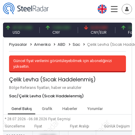
47,57 USD
7,09 CNY
0,13 CNY
41,54 T
USD
CNY
CNY/EUR
Faiz
Piyasalar
Amerika
ABD
Sac
Çelik Levha (Sıcak Hadd
Güncel fiyat verilerini görüntüleyebilmek için aboneliğinizi
yükseltin.
Çelik Levha (Sıcak Haddelenmiş)
Bölge Referans fiyatları, haber ve analizler
Sac/Çelik Levha (Sıcak Haddelenmiş)
Genel Bakış
Grafik
Haberler
Yorumlar
* 28.07.2026 - 06.08.2026
Fiyat Geçmişi
Güncelleme
Fiyat
Fiyat Aralığı
Günlük Değişim