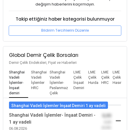
değişim haberlerini kaçırmayın.
Takip ettiğiniz haber kategorisi bulunmuyor
Bildirim Tercihlerini Düzenle
Global Demir Çelik Borsaları
Demir Çelik Endeksleri, Fiyat ve Haberleri
Shanghai
Shanghai
Shanghai
LME
LME
LME
LME
Vadeli
Vadeli
Vadeli
Çelik
Çelik
Çelik
Çelik
İşlemler-
İşlemler
İşlemler-
İnşaat
Hurda
HRC
Hasır
İnşaat
HRC
Paslanmaz
Demiri
demiri
Çelik
Shanghai Vadeli İşlemler İnşaat Demiri 1 ay vadeli
Shanghai Vadeli İşlemler- İnşaat Demiri -
0,00
1 ay vadeli
-0,00
(0,00)
06.08.2026