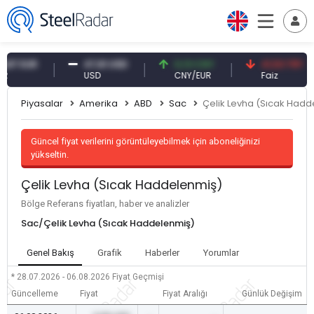
EUR
47,61 USD
0,13 CNY
41,53 TRY
USD
CNY/EUR
Faiz
Piyasalar
Amerika
ABD
Sac
Çelik Levha (Sıcak Hadd
Güncel fiyat verilerini görüntüleyebilmek için aboneliğinizi
yükseltin.
Çelik Levha (Sıcak Haddelenmiş)
Bölge Referans fiyatları, haber ve analizler
Sac/Çelik Levha (Sıcak Haddelenmiş)
Genel Bakış
Grafik
Haberler
Yorumlar
* 28.07.2026 - 06.08.2026
Fiyat Geçmişi
Güncelleme
Fiyat
Fiyat Aralığı
Günlük Değişim