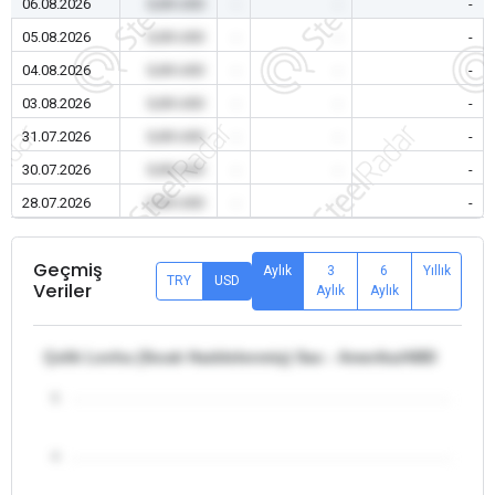
06.08.2026
0,00 USD
-
-
-
05.08.2026
0,00 USD
-
-
-
04.08.2026
0,00 USD
-
-
-
03.08.2026
0,00 USD
-
-
-
31.07.2026
0,00 USD
-
-
-
30.07.2026
0,00 USD
-
-
-
28.07.2026
0,00 USD
-
-
-
Geçmiş
Aylık
3
6
Yıllık
TRY
USD
Veriler
Aylık
Aylık
Çelik Levha (Sıcak Haddelenmiş) Sac - Amerika/ABD
5
4