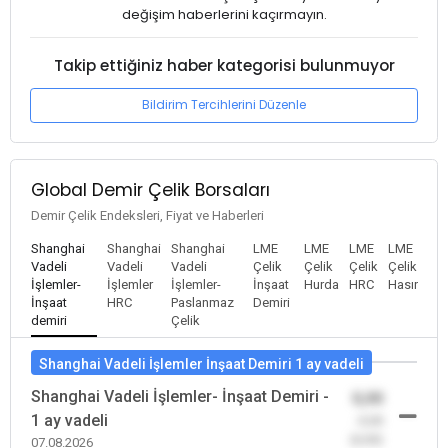
değişim haberlerini kaçırmayın.
Takip ettiğiniz haber kategorisi bulunmuyor
Bildirim Tercihlerini Düzenle
Global Demir Çelik Borsaları
Demir Çelik Endeksleri, Fiyat ve Haberleri
Shanghai
Shanghai
Shanghai
LME
LME
LME
LME
Vadeli
Vadeli
Vadeli
Çelik
Çelik
Çelik
Çelik
İşlemler-
İşlemler
İşlemler-
İnşaat
Hurda
HRC
Hasır
İnşaat
HRC
Paslanmaz
Demiri
demiri
Çelik
Shanghai Vadeli İşlemler İnşaat Demiri 1 ay vadeli
Shanghai Vadeli İşlemler- İnşaat Demiri -
0,00
1 ay vadeli
-0,00
(0,00)
07.08.2026