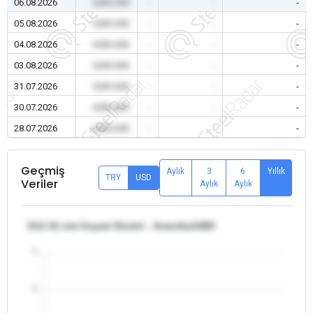
06.08.2026
0,00 USD
-
-
-
05.08.2026
0,00 USD
-
-
-
04.08.2026
0,00 USD
-
-
-
03.08.2026
0,00 USD
-
-
-
31.07.2026
0,00 USD
-
-
-
30.07.2026
0,00 USD
-
-
-
28.07.2026
0,00 USD
-
-
-
Geçmiş
Aylık
3
6
Yıllık
TRY
USD
Veriler
Aylık
Aylık
θ12-32 mm İnşaat Demiri - Amerika/ABD
5
4