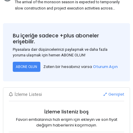
The arrival of the monsoon season is expected to temporarily
slow construction and project execution activities across
several regions of India, resulting in reduced short-term
demand for flat steel products. Demand from infrastructure
development, roofing applications, industrial manufacturing,
and rural construction projects is expected to provide support
Bu içeriğe sadece +plus aboneler
to the market despite seasonal disruptions caused by heavy
erişebilir.
rainfall.
Piyasalara dair düşüncelerinizi paylaşmak ve daha fazla
yoruma ulaşmak için hemen ABONE OLUN!
Zaten bir hesabınız varsa
Oturum Açın
ABONE OLUN
Genişlet
İzleme Listesi
İzleme listeniz boş
Favori emtialarınızı hızlı erişim için ekleyin ve son fiyat
değişim haberlerini kaçırmayın.