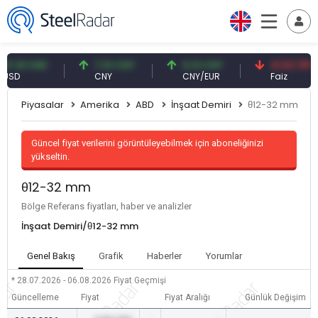
61 USD
7,10 CNY
0,13 CNY
41,53 TRY
D
CNY
CNY/EUR
Faiz
Piyasalar
Amerika
ABD
İnşaat Demiri
θ12-32 mm
Güncel fiyat verilerini görüntüleyebilmek için aboneliğinizi
yükseltin.
θ12-32 mm
Bölge Referans fiyatları, haber ve analizler
İnşaat Demiri/θ12-32 mm
Genel Bakış
Grafik
Haberler
Yorumlar
* 28.07.2026 - 06.08.2026
Fiyat Geçmişi
Güncelleme
Fiyat
Fiyat Aralığı
Günlük Değişim