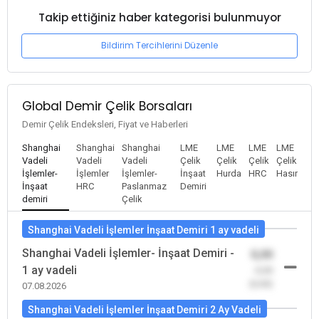
Takip ettiğiniz haber kategorisi bulunmuyor
Bildirim Tercihlerini Düzenle
Global Demir Çelik Borsaları
Demir Çelik Endeksleri, Fiyat ve Haberleri
Shanghai
Shanghai
Shanghai
LME
LME
LME
LME
Vadeli
Vadeli
Vadeli
Çelik
Çelik
Çelik
Çelik
İşlemler-
İşlemler
İşlemler-
İnşaat
Hurda
HRC
Hasır
İnşaat
HRC
Paslanmaz
Demiri
demiri
Çelik
Shanghai Vadeli İşlemler İnşaat Demiri 1 ay vadeli
Shanghai Vadeli İşlemler- İnşaat Demiri -
0,00
1 ay vadeli
-0,00
(0,00)
07.08.2026
Shanghai Vadeli İşlemler İnşaat Demiri 2 Ay Vadeli