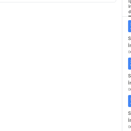
İ
İ
d
S
İ
0
S
İ
0
S
İ
0