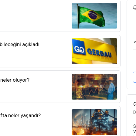
v
ileceğini açıkladı
neler oluyor?
D
fta neler yaşandı?
S
V