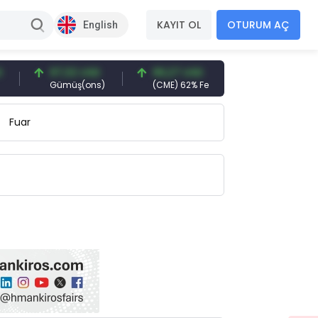
KAYIT OL
OTURUM AÇ
English
97,32 USD
96,27 USD
377,25 USD
Gümüş(ons)
(CME) 62% Fe
Gemi Söküm
Fuar