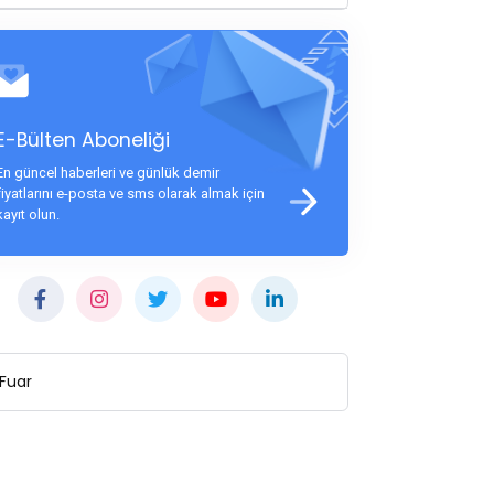
E-Bülten Aboneliği
En güncel haberleri ve günlük demir
fiyatlarını e-posta ve sms olarak almak için
kayıt olun.
Fuar