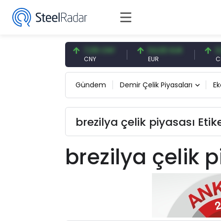
47,57 USD
7,09 CNY
54,93 EUR
0,13 
USD
CNY
EUR
CNY/
Gündem
Demir Çelik Piyasaları
E
brezilya çelik piyasası Etik
brezilya çelik 