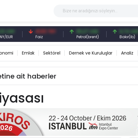
CNY
41,53 TRY
83,27 USD
6,74 USD
EUR
Faiz
Petrol(brent)
Bakır(lb)
konomi
Emlak
Sektörel
Dernek ve Kuruluşlar
Analiz
etine ait haberler
piyasası