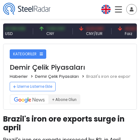
59 USD
7,09 CNY
0,13 CNY
41,53 TRY
D
CNY
CNY/EUR
Faiz
KATEGORİLER
Demir Çelik Piyasaları
Haberler
Demir Çelik Piyasaları
Brazil's iron ore exports su
İzleme Listeme Ekle
+ Abone Olun
Brazil's iron ore exports surge in
april
Brazil's iron ore exports increased by 8% in April.