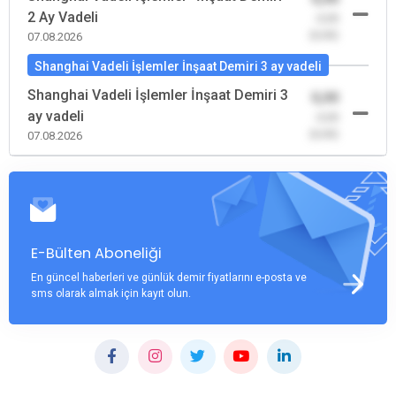
2 Ay Vadeli
-0,00
(0,00)
07.08.2026
Shanghai Vadeli İşlemler İnşaat Demiri 3 ay vadeli
Shanghai Vadeli İşlemler İnşaat Demiri 3
0,00
ay vadeli
-0,00
(0,00)
07.08.2026
E-Bülten Aboneliği
En güncel haberleri ve günlük demir fiyatlarını e-posta ve
sms olarak almak için kayıt olun.