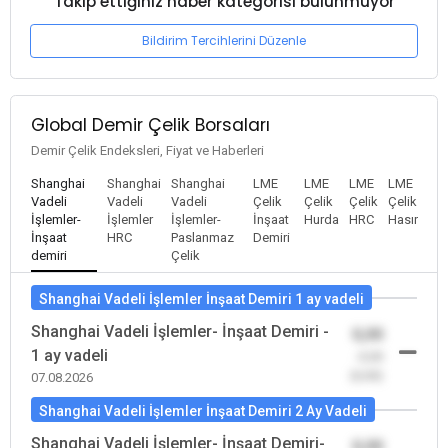
Takip ettiğiniz haber kategorisi bulunmuyor
Bildirim Tercihlerini Düzenle
Global Demir Çelik Borsaları
Demir Çelik Endeksleri, Fiyat ve Haberleri
Shanghai
Shanghai
Shanghai
LME
LME
LME
LME
Vadeli
Vadeli
Vadeli
Çelik
Çelik
Çelik
Çelik
İşlemler-
İşlemler
İşlemler-
İnşaat
Hurda
HRC
Hasır
İnşaat
HRC
Paslanmaz
Demiri
demiri
Çelik
Shanghai Vadeli İşlemler İnşaat Demiri 1 ay vadeli
Shanghai Vadeli İşlemler- İnşaat Demiri -
0,00
1 ay vadeli
-0,00
(0,00)
07.08.2026
Shanghai Vadeli İşlemler İnşaat Demiri 2 Ay Vadeli
Shanghai Vadeli İşlemler- İnşaat Demiri-
0,00