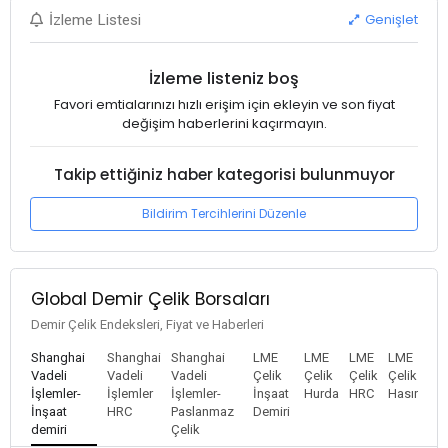
Genişlet
İzleme Listesi
İzleme listeniz boş
Favori emtialarınızı hızlı erişim için ekleyin ve son fiyat
değişim haberlerini kaçırmayın.
Takip ettiğiniz haber kategorisi bulunmuyor
Bildirim Tercihlerini Düzenle
Global Demir Çelik Borsaları
Demir Çelik Endeksleri, Fiyat ve Haberleri
Shanghai
Shanghai
Shanghai
LME
LME
LME
LME
Vadeli
Vadeli
Vadeli
Çelik
Çelik
Çelik
Çelik
İşlemler-
İşlemler
İşlemler-
İnşaat
Hurda
HRC
Hasır
İnşaat
HRC
Paslanmaz
Demiri
demiri
Çelik