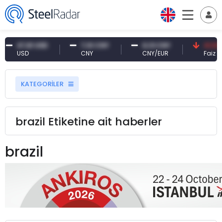
47,61 USD
7,10 CNY
0,13 CNY
41,53 
USD
CNY
CNY/EUR
Faiz
KATEGORİLER
brazil Etiketine ait haberler
brazil