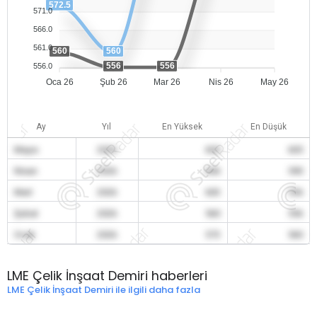
572.5
571.0
566.0
561.0
560
560
556
556
556.0
Oca 26
Şub 26
Mar 26
Nis 26
May 26
Ay
Yıl
En Yüksek
En Düşük
Mayıs
2026
605
605
Nisan
2026
606
590
Mart
2026
603
556
Şubat
2026
560
556
Ocak
2026
573
560
LME Çelik İnşaat Demiri haberleri
LME Çelik İnşaat Demiri ile ilgili daha fazla