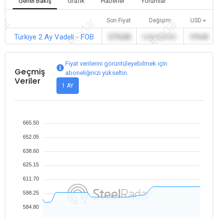
Genel Bakış
Grafik
Haberler
Yorumlar
Son Fiyat
Değişim
USD
Türkiye 2 Ay Vadeli - FOB
579,00
0,00 (%0,00)
579,00
Fiyat verilerini görüntüleyebilmek için
Geçmiş
aboneliğinizi yükseltin.
Veriler
1 AY
665.50
652.05
638.60
625.15
611.70
598.25
584.80