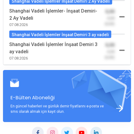
Shanghai Vadeli İşlemler İnşaat Demiri 2 Ay Vadeli
Shanghai Vadeli İşlemler- İnşaat Demiri-
0,00
2 Ay Vadeli
-0,00
(0,00)
07.08.2026
Shanghai Vadeli İşlemler İnşaat Demiri 3 ay vadeli
Shanghai Vadeli İşlemler İnşaat Demiri 3
0,00
ay vadeli
-0,00
(0,00)
07.08.2026
E-Bülten Aboneliği
En güncel haberleri ve günlük demir fiyatlarını e-posta ve
sms olarak almak için kayıt olun.