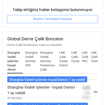
Takip ettiğiniz haber kategorisi bulunmuyor
Bildirim Tercihlerini Düzenle
Global Demir Çelik Borsaları
Demir Çelik Endeksleri, Fiyat ve Haberleri
Shanghai
Shanghai
Shanghai
LME
LME
LME
LME
Vadeli
Vadeli
Vadeli
Çelik
Çelik
Çelik
Çelik
İşlemler-
İşlemler
İşlemler-
İnşaat
Hurda
HRC
Hasır
İnşaat
HRC
Paslanmaz
Demiri
demiri
Çelik
Shanghai Vadeli İşlemler İnşaat Demiri 1 ay vadeli
Shanghai Vadeli İşlemler- İnşaat Demiri -
0,00
1 ay vadeli
-0,00
(0,00)
07.08.2026