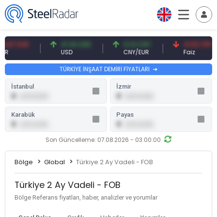
,87 EUR
47,61 USD
0,13 CNY
41,53 TRY
R
USD
CNY/EUR
Faiz
TÜRKİYE İNŞAAT DEMİRİ FİYATLARI
İstanbul
İzmir
0
0
0,00 (0,00)
0,00 (0,00)
Karabük
Payas
0
0
0,00 (0,00)
0,00 (0,00)
Son Güncelleme: 07.08.2026 - 03:00:00
Bölge
Global
Türkiye 2 Ay Vadeli - FOB
Türkiye 2 Ay Vadeli - FOB
Bölge Referans fiyatları, haber, analizler ve yorumlar