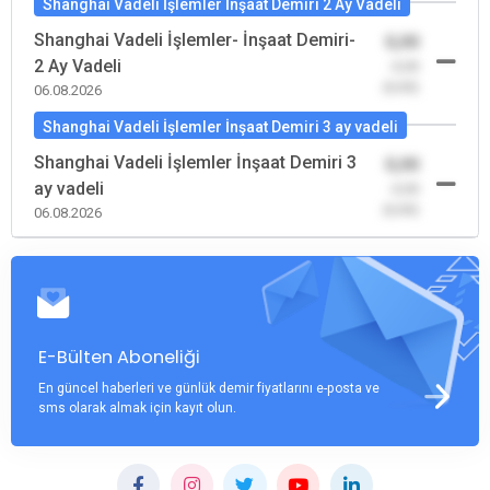
Shanghai Vadeli İşlemler İnşaat Demiri 2 Ay Vadeli
Shanghai Vadeli İşlemler- İnşaat Demiri-
0,00
2 Ay Vadeli
-0,00
(0,00)
06.08.2026
Shanghai Vadeli İşlemler İnşaat Demiri 3 ay vadeli
Shanghai Vadeli İşlemler İnşaat Demiri 3
0,00
ay vadeli
-0,00
(0,00)
06.08.2026
E-Bülten Aboneliği
En güncel haberleri ve günlük demir fiyatlarını e-posta ve
sms olarak almak için kayıt olun.