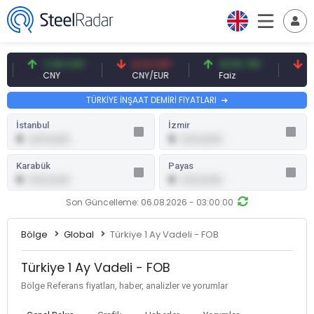
7,09 CNY
0,13 CNY
41,54 TRY
79,
CNY
CNY/EUR
Faiz
Pet
TÜRKİYE İNŞAAT DEMİRİ FİYATLARI
İstanbul
İzmir
0
0
0,00 (0,00)
0,00 (0,00)
Karabük
Payas
0
0
0,00 (0,00)
0,00 (0,00)
Son Güncelleme: 06.08.2026 - 03:00:00
Bölge
Global
Türkiye 1 Ay Vadeli - FOB
Türkiye 1 Ay Vadeli - FOB
Bölge Referans fiyatları, haber, analizler ve yorumlar