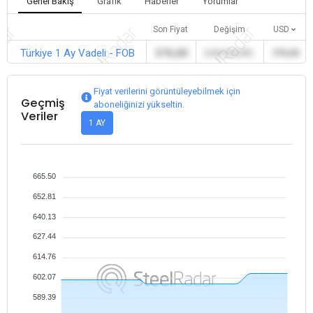
Genel Bakış
Grafik
Haberler
Yorumlar
Son Fiyat
Değişim
USD
Türkiye 1 Ay Vadeli - FOB
576,00
0,00 (%0,00)
576,00
Fiyat verilerini görüntüleyebilmek için
Geçmiş
aboneliğinizi yükseltin.
Veriler
1 AY
665.50
652.81
640.13
627.44
614.76
602.07
589.39