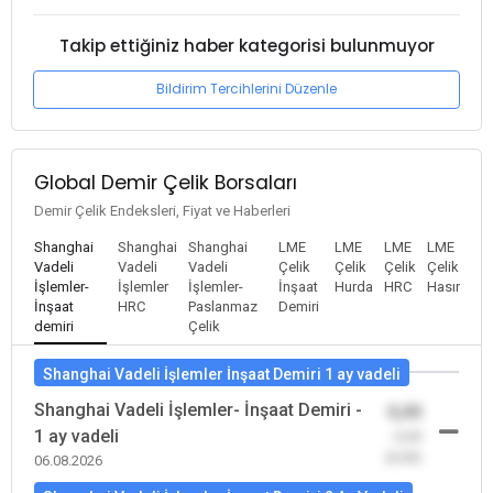
Takip ettiğiniz haber kategorisi bulunmuyor
Bildirim Tercihlerini Düzenle
Global Demir Çelik Borsaları
Demir Çelik Endeksleri, Fiyat ve Haberleri
Shanghai
Shanghai
Shanghai
LME
LME
LME
LME
Vadeli
Vadeli
Vadeli
Çelik
Çelik
Çelik
Çelik
İşlemler-
İşlemler
İşlemler-
İnşaat
Hurda
HRC
Hasır
İnşaat
HRC
Paslanmaz
Demiri
demiri
Çelik
Shanghai Vadeli İşlemler İnşaat Demiri 1 ay vadeli
Shanghai Vadeli İşlemler- İnşaat Demiri -
0,00
1 ay vadeli
-0,00
(0,00)
06.08.2026