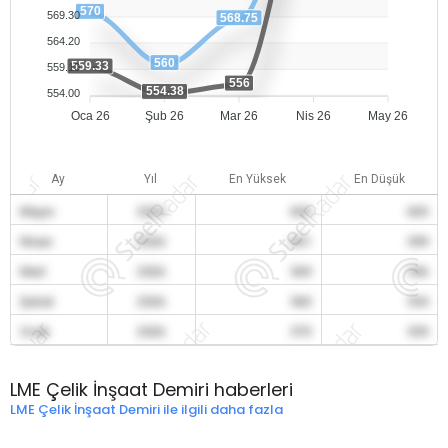
570
569.30
568.75
564.20
560
559.33
559.10
556
554.38
554.00
Oca 26
Şub 26
Mar 26
Nis 26
May 26
Ay
Yıl
En Yüksek
En Düşük
Mayıs
2026
605
605
Nisan
2026
601
599
Mart
2026
569
556
Şubat
2026
560
554
Ocak
2026
570
559
LME Çelik İnşaat Demiri haberleri
LME Çelik İnşaat Demiri ile ilgili daha fazla