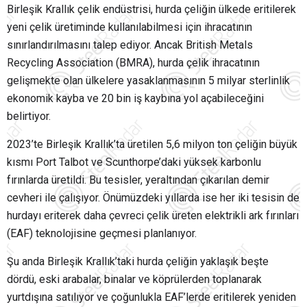
Birleşik Krallık çelik endüstrisi, hurda çeliğin ülkede eritilerek
yeni çelik üretiminde kullanılabilmesi için ihracatının
sınırlandırılmasını talep ediyor. Ancak British Metals
Recycling Association (BMRA), hurda çelik ihracatının
gelişmekte olan ülkelere yasaklanmasının 5 milyar sterlinlik
ekonomik kayba ve 20 bin iş kaybına yol açabileceğini
belirtiyor.
2023’te Birleşik Krallık’ta üretilen 5,6 milyon ton çeliğin büyük
kısmı Port Talbot ve Scunthorpe’daki yüksek karbonlu
fırınlarda üretildi. Bu tesisler, yeraltından çıkarılan demir
cevheri ile çalışıyor. Önümüzdeki yıllarda ise her iki tesisin de
hurdayı eriterek daha çevreci çelik üreten elektrikli ark fırınları
(EAF) teknolojisine geçmesi planlanıyor.
Şu anda Birleşik Krallık’taki hurda çeliğin yaklaşık beşte
dördü, eski arabalar, binalar ve köprülerden toplanarak
yurtdışına satılıyor ve çoğunlukla EAF’lerde eritilerek yeniden