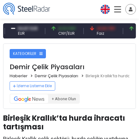
54,87 EUR
0,13 CNY
41,53 TRY
83,27 U
EUR
CNY/EUR
Faiz
Petrol(b
KATEGORİLER
Demir Çelik Piyasaları
Haberler
Demir Çelik Piyasaları
Birleşik Krallık’ta hurda ihr
İzleme Listeme Ekle
+ Abone Olun
Birleşik Krallık’ta hurda ihracatı
tartışması
Birleşik Krallık çelik sektörü, hurda çeliğin yurtdışına