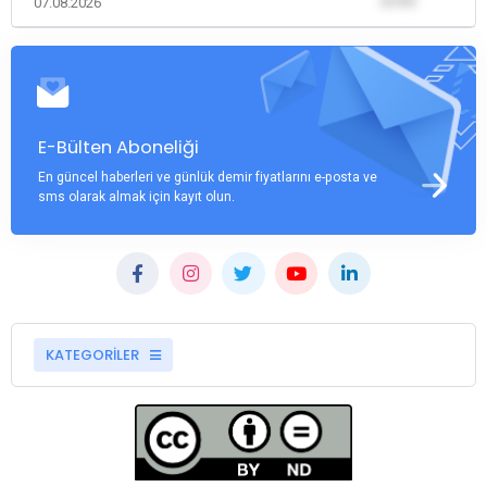
(0,00)
07.08.2026
E-Bülten Aboneliği
En güncel haberleri ve günlük demir fiyatlarını e-posta ve
sms olarak almak için kayıt olun.
KATEGORİLER