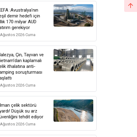
EEFA :Avustralya’nın
eşil demir hedefi için
ıllık 170 milyar AUD
atırım gerekiyor
 Ağustos 2026 Cuma
alezya, Çin, Tayvan ve
ietnam’dan kaplamalı
elik ithalatına anti-
amping soruşturması
aşlattı
 Ağustos 2026 Cuma
lman çelik sektörü
yardı! Düşük su arz
üvenliğini tehdit ediyor
 Ağustos 2026 Cuma