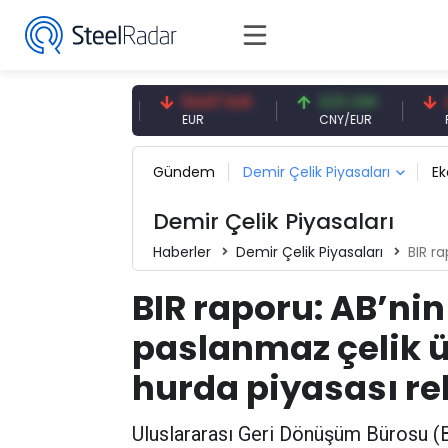
7,09 CNY
54,87 EUR
0,13 CNY
41,53 
CNY
EUR
CNY/EUR
Faiz
Gündem
Demir Çelik Piyasaları
E
Demir Çelik Piyasaları
Haberler
Demir Çelik Piyasaları
BIR raporu: 
BIR raporu: AB’nin
paslanmaz çelik ü
hurda piyasası re
Uluslararası Geri Dönüşüm Bürosu (B