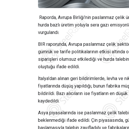
Raporda, Avrupa Birliği’nin paslanmaz çelik ür
hurda bazlı üretim yoluyla sera gazı emisyonl
vurgulandı.
BIR raporunda, Avrupa paslanmaz çelik sektör
gümrük ve tarife politikalarının etkisi altında
siparişleri olumsuz etkilediği ve hurda talebi
oluştuğu ifade edildi.
İtalya’dan alınan geri bildirimlerde, levha ve 
fiyatlarında düşüş yapıldığı, bunun fabrika müşt
bildirildi. Bazı alıcıların ise fiyatların en dü
kaydedildi.
Asya piyasalarında ise paslanmaz çelik talebi
beklenmediği ifade edildi. Çin piyasasında, g
başlamasıyla talebin zayıfladığı ve fabrikaları