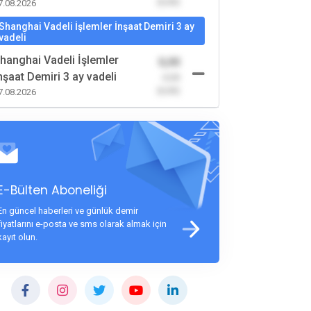
(0,00)
7.08.2026
Shanghai Vadeli İşlemler İnşaat Demiri 3 ay
vadeli
hanghai Vadeli İşlemler
0,00
nşaat Demiri 3 ay vadeli
-0,00
(0,00)
7.08.2026
E-Bülten Aboneliği
En güncel haberleri ve günlük demir
fiyatlarını e-posta ve sms olarak almak için
kayıt olun.