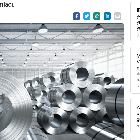
ladı.
I
y
y
y
7
M
V
ç
d
b
7
A
u
g
7