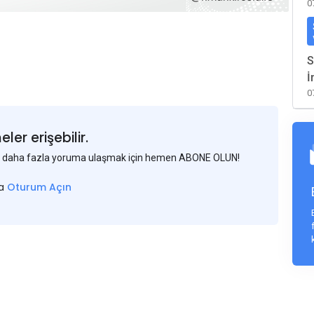
0
S
İ
0
er erişebilir.
 ve daha fazla yoruma ulaşmak için hemen ABONE OLUN!
sa
Oturum Açın