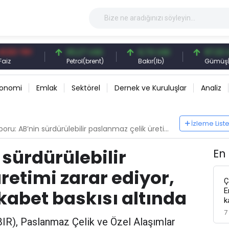
TRY
83,27 USD
6,74 USD
97,32 USD
Petrol(brent)
Bakır(lb)
Gümüş(ons)
konomi
Emlak
Sektörel
Dernek ve Kuruluşlar
Analiz
İzleme List
AB’nin sürdürülebilir paslanmaz çelik üretimi zarar ediyor, hurda piyasası rekabet baskısı altında
 sürdürülebilir
En
retimi zarar ediyor,
Ç
E
kabet baskısı altında
k
7
IR), Paslanmaz Çelik ve Özel Alaşımlar