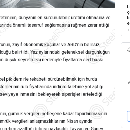
L
ç
etiminin, dünyanın en sürdürülebilir üretimi olmasına ve
b
e
arında önemli tasarruf sağlamasına rağmen zarar ettiği
7
ünün, zayıf ekonomik koşullar ve ABD’nin belirsiz
 olduğu belirtildi. Yaz aylarındaki geleneksel durgunluğun
nin düşük seyretmesi nedeniyle fiyatlarda sert baskı
nikel pik demirle rekabeti sürdürebilmek için hurda
v
erilerinin rulo fiyatlarında indirim talebine yol açtığı
şük seviyeye inmesini bekleyerek siparişleri ertelediği
nin, gümrük vergileri netleşene kadar toparlanmasının
ümrük vergileri anlaşmazlıklarının Nisan ayında
n üretimi azalttığı bilgisi paylaşıldı. Tayvan ve Güney