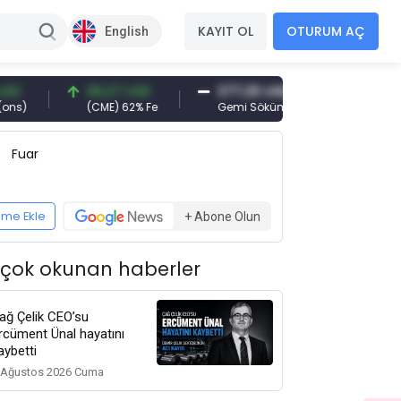
KAYIT OL
OTURUM AÇ
English
96,27 USD
377,25 USD
6.089,00 TRY
(CME) 62% Fe
Gemi Söküm
Altın(gr)
Fuar
eme Ekle
+ Abone Olun
 çok okunan haberler
ağ Çelik CEO’su
rcüment Ünal hayatını
aybetti
 Ağustos 2026 Cuma