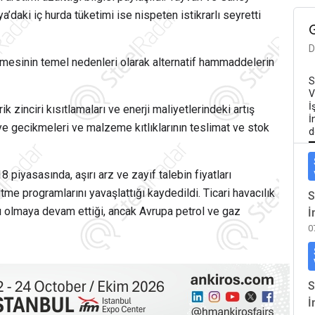
’daki iç hurda tüketimi ise nispeten istikrarlı seyretti
D
tmesinin temel nedenleri olarak alternatif hammaddelerin
S
V
İ
zinciri kısıtlamaları ve enerji maliyetlerindeki artış
İ
liye gecikmeleri ve malzeme kıtlıklarının teslimat ve stok
d
 piyasasında, aşırı arz ve zayıf talebin fiyatları
tme programlarını yavaşlattığı kaydedildi. Ticari havacılık
S
ı olmaya devam ettiği, ancak Avrupa petrol ve gaz
İ
0
S
İ