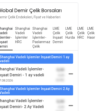
Global Demir Çelik Borsaları
emir Çelik Endeksleri, Fiyat ve Haberleri
hanghai
Shanghai
Shanghai
LME
LME
LME
LME
adeli
Vadeli
Vadeli
Çelik
Çelik
Çelik
Çelik
şlemler-
İşlemler
İşlemler-
İnşaat
Hurda
HRC
Hasır
nşaat
HRC
Paslanmaz
Demiri
emiri
Çelik
Shanghai Vadeli İşlemler İnşaat Demiri 1 ay
vadeli
hanghai Vadeli İşlemler-
0,00
nşaat Demiri - 1 ay vadeli
-0,00
(0,00)
7.08.2026
Shanghai Vadeli İşlemler İnşaat Demiri 2 Ay
Vadeli
hanghai Vadeli İşlemler-
0,00
nşaat Demiri- 2 Ay Vadeli
-0,00