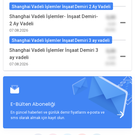
Shanghai Vadeli İşlemler İnşaat Demiri 2 Ay Vadeli
Shanghai Vadeli İşlemler- İnşaat Demiri-
0,00
2 Ay Vadeli
-0,00
(0,00)
07.08.2026
Shanghai Vadeli İşlemler İnşaat Demiri 3 ay vadeli
Shanghai Vadeli İşlemler İnşaat Demiri 3
0,00
ay vadeli
-0,00
(0,00)
07.08.2026
E-Bülten Aboneliği
En güncel haberleri ve günlük demir fiyatlarını e-posta ve
sms olarak almak için kayıt olun.