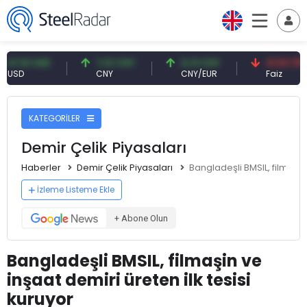
61 USD
7,10 CNY
0,13 CNY
41,53 TRY
CNY
CNY/EUR
Faiz
KATEGORİLER
Demir Çelik Piyasaları
Haberler
Demir Çelik Piyasaları
Bangladeşli BMSIL, filmaşin 
İzleme Listeme Ekle
+ Abone Olun
Bangladeşli BMSIL, filmaşin ve
inşaat demiri üreten ilk tesisi
kuruyor