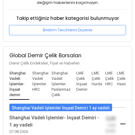
değişim haberlerini kaçırmayın.
Takip ettiğiniz haber kategorisi bulunmuyor
Bildirim Tercihlerini Düzenle
Global Demir Çelik Borsaları
Demir Çelik Endeksleri, Fiyat ve Haberleri
Shanghai
Shanghai
Shanghai
LME
LME
LME
LME
Vadeli
Vadeli
Vadeli
Çelik
Çelik
Çelik
Çelik
İşlemler-
İşlemler
İşlemler-
İnşaat
Hurda
HRC
Hasır
İnşaat
HRC
Paslanmaz
Demiri
demiri
Çelik
Shanghai Vadeli İşlemler İnşaat Demiri 1 ay vadeli
Shanghai Vadeli İşlemler- İnşaat Demiri -
0,00
1 ay vadeli
-0,00
(0,00)
07.08.2026