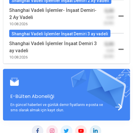
Shanghai Vadeli İşlemler İnşaat Demiri 2 Ay Vadeli
Shanghai Vadeli İşlemler- İnşaat Demiri-
0,00
2 Ay Vadeli
-0,00
(0,00)
10.08.2026
Shanghai Vadeli İşlemler İnşaat Demiri 3 ay vadeli
Shanghai Vadeli İşlemler İnşaat Demiri 3
0,00
ay vadeli
-0,00
(0,00)
10.08.2026
E-Bülten Aboneliği
En güncel haberleri ve günlük demir fiyatlarını e-posta ve
sms olarak almak için kayıt olun.