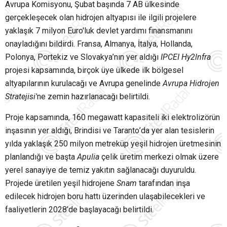
Avrupa Komisyonu, Şubat başında 7 AB ülkesinde
gerçekleşecek olan hidrojen altyapısı ile ilgili projelere
yaklaşık 7 milyon Euro'luk devlet yardımı finansmanını
onayladığını bildirdi. Fransa, Almanya, İtalya, Hollanda,
Polonya, Portekiz ve Slovakya
’
nın yer aldığı
IPCEI Hy2lnfra
projesi kapsamında, birç
ok
üye ülkede ilk bölgesel
altyapılarının kurulacağı ve Avrupa genelinde
Avrupa Hidrojen
Stratejisi'
ne zemin hazırlanacağı belirtildi.
Proje kapsamında, 160 megawatt kapasiteli iki elektroliz
ö
rü
n
in
şasının yer aldığı, Brindisi ve Taranto
’
da yer alan tesislerin
yılda yaklaşık 250 milyon metreküp yeşil hidrojen üretmesinin
planlandığı ve başta
Apulia
çelik üretim merkezi olmak üzere
yerel sanayiye de temiz yakıtın sağlanacağı duyuruldu.
Projede üretilen yeşil hidrojene
Snam
tarafından inşa
edilecek hidrojen boru hattı üzerinden ulaşabilecekleri ve
faaliyetlerin 2028
’
de ba
şlayacağı
belirtildi.