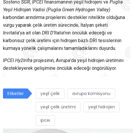
Sosteno SGR
,
IPCEI
finansmanının yeşil hidrojeni ve
Puglia
Yeşil Hidrojen Vadisi (
Puglia Green Hydrogen Valley
)
karbondan arındırma projelerini destekler nitelikte olduğuna
vurgu yaparak çelik üretim sürecinde, İtalyan şirketi
Invitalia
’
ya ait olan
DRI D
’
Italia
’
nın
ö
ncülük edeceği ve
karbonsuz çelik üretimi için hidrojen bazlı DRI tesislerinin
kurmaya y
ö
nelik çalışmalarını tamamladıklarını duyurdu.
IPCEI Hy2lnfra
projesinin, Avrupa
’
da yeşil hidrojen üretimini
destekleyerek gelişimine
ö
ncülük edeceği öngörülüyor.
Etiketler
yeşil çelik
avrupa komisyonu
yeşil çelik üretimi
yeşil hidrojen
ıpceı