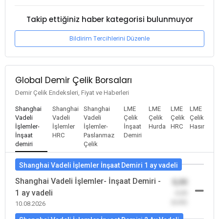
Takip ettiğiniz haber kategorisi bulunmuyor
Bildirim Tercihlerini Düzenle
Global Demir Çelik Borsaları
Demir Çelik Endeksleri, Fiyat ve Haberleri
Shanghai
Shanghai
Shanghai
LME
LME
LME
LME
Vadeli
Vadeli
Vadeli
Çelik
Çelik
Çelik
Çelik
İşlemler-
İşlemler
İşlemler-
İnşaat
Hurda
HRC
Hasır
İnşaat
HRC
Paslanmaz
Demiri
demiri
Çelik
Shanghai Vadeli İşlemler İnşaat Demiri 1 ay vadeli
Shanghai Vadeli İşlemler- İnşaat Demiri -
0,00
1 ay vadeli
-0,00
(0,00)
10.08.2026