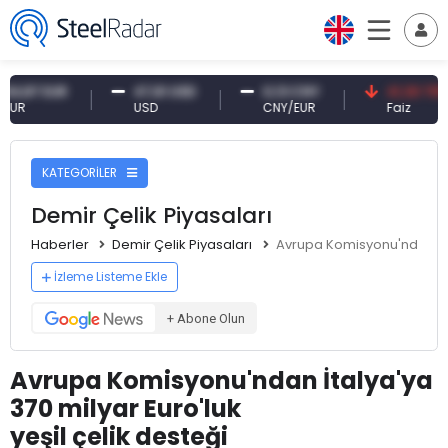
 EUR
47,61 USD
0,13 CNY
41,30 TRY
USD
CNY/EUR
Faiz
KATEGORİLER
Demir Çelik Piyasaları
Haberler
Demir Çelik Piyasaları
Avrupa Komisyonu'ndan İtal
İzleme Listeme Ekle
+ Abone Olun
Avrupa Komisyonu'ndan İtalya'ya
370 milyar Euro'luk
yeşil çelik desteği