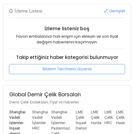
Genişlet
İzleme Listesi
İzleme listeniz boş
Favori emtialarınızı hızlı erişim için ekleyin ve son fiyat
değişim haberlerini kaçırmayın.
Takip ettiğiniz haber kategorisi bulunmuyor
Bildirim Tercihlerini Düzenle
Global Demir Çelik Borsaları
Demir Çelik Endeksleri, Fiyat ve Haberleri
Shanghai
Shanghai
Shanghai
LME
LME
LME
LME
Vadeli
Vadeli
Vadeli
Çelik
Çelik
Çelik
Çelik
İşlemler-
İşlemler
İşlemler-
İnşaat
Hurda
HRC
Hasır
İnşaat
HRC
Paslanmaz
Demiri
demiri
Çelik