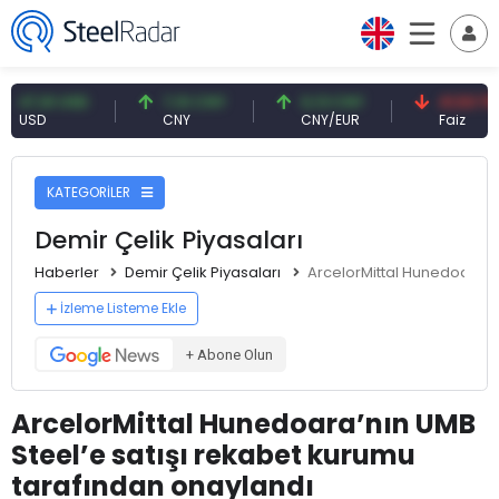
,61 USD
7,10 CNY
0,13 CNY
41,53 TRY
D
CNY
CNY/EUR
Faiz
KATEGORİLER
Demir Çelik Piyasaları
Haberler
Demir Çelik Piyasaları
ArcelorMittal Hunedoara’nı
İzleme Listeme Ekle
+ Abone Olun
ArcelorMittal Hunedoara’nın UMB
Steel’e satışı rekabet kurumu
tarafından onaylandı