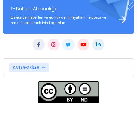
E-Bülten Aboneliği
En güncel haberleri ve günlük demir fiyatlarını e-posta ve
sms olarak almak için kayıt olun.
KATEGORİLER