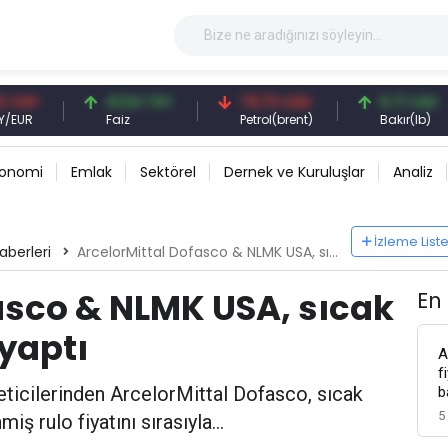
41,54 TRY
79,73 USD
6,71 USD
Faiz
Petrol(brent)
Bakır(lb)
konomi
Emlak
Sektörel
Dernek ve Kuruluşlar
Analiz
İzleme List
aberleri
ArcelorMittal Dofasco & NLMK USA, sıcak ruloda fiyat artışı yaptı
asco & NLMK USA, sıcak
En
 yaptı
A
f
eticilerinden ArcelorMittal Dofasco, sıcak
b
5
 rulo fiyatını sırasıyla...