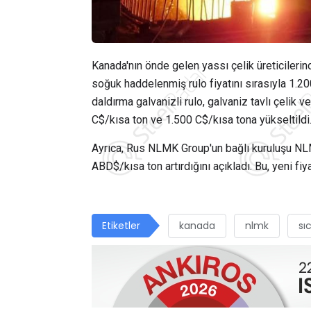
Kanada'nın önde gelen yassı çelik üreticileri
soğuk haddelenmiş rulo fiyatını sırasıyla 1.2
daldırma galvanizli rulo, galvaniz tavlı çelik v
C$/kısa ton ve 1.500 C$/kısa tona yükseltildi
Ayrıca, Rus NLMK Group'un bağlı kuruluşu NLM
ABD$/kısa ton artırdığını açıkladı. Bu, yeni 
Etiketler
kanada
nlmk
sı