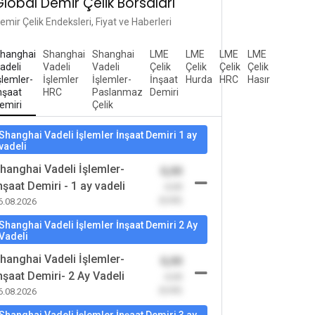
Global Demir Çelik Borsaları
emir Çelik Endeksleri, Fiyat ve Haberleri
hanghai
Shanghai
Shanghai
LME
LME
LME
LME
adeli
Vadeli
Vadeli
Çelik
Çelik
Çelik
Çelik
şlemler-
İşlemler
İşlemler-
İnşaat
Hurda
HRC
Hasır
nşaat
HRC
Paslanmaz
Demiri
emiri
Çelik
Shanghai Vadeli İşlemler İnşaat Demiri 1 ay
vadeli
hanghai Vadeli İşlemler-
0,00
nşaat Demiri - 1 ay vadeli
-0,00
(0,00)
6.08.2026
Shanghai Vadeli İşlemler İnşaat Demiri 2 Ay
Vadeli
hanghai Vadeli İşlemler-
0,00
nşaat Demiri- 2 Ay Vadeli
-0,00
(0,00)
6.08.2026