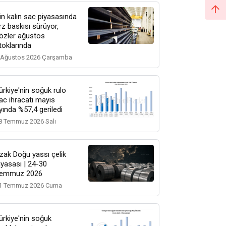
in kalın sac piyasasında
rz baskısı sürüyor,
özler ağustos
toklarında
 Ağustos 2026 Çarşamba
ürkiye'nin soğuk rulo
ac ihracatı mayıs
yında %57,4 geriledi
8 Temmuz 2026 Salı
zak Doğu yassı çelik
iyasası | 24-30
emmuz 2026
1 Temmuz 2026 Cuma
ürkiye'nin soğuk