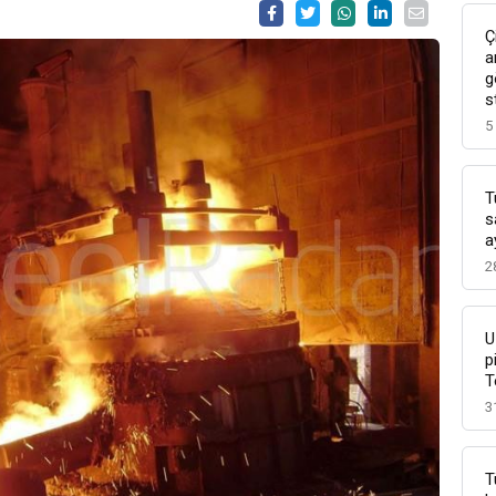
Ç
a
g
s
5
T
s
a
2
U
p
T
3
T