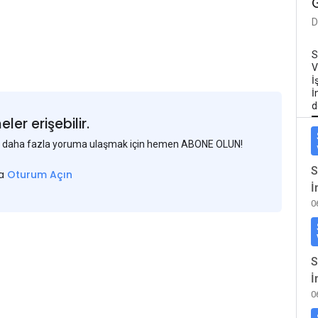
D
S
V
İ
İ
d
er erişebilir.
 ve daha fazla yoruma ulaşmak için hemen ABONE OLUN!
S
sa
Oturum Açın
İ
0
S
İ
0