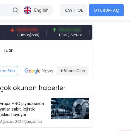
KAYIT OL
OTURUM AÇ
English
94,50 USD
94,44 USD
377,25 USD
Gümüş(ons)
(CME) 62% Fe
Gemi Söküm
Fuar
eme Ekle
+ Abone Olun
 çok okunan haberler
vrupa HRC piyasasında
iyatlar sabit, lojistik
askısı büyüyor
 Ağustos 2026 Çarşamba