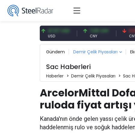
91 EUR
47,57 USD
7,09 CNY
0,13 CNY
USD
CNY
CNY/EUR
Gündem
Demir Çelik Piyasaları
E
Sac Haberleri
Haberler
Demir Çelik Piyasaları
Sac H
ArcelorMittal Dof
ruloda fiyat artışı
Kanada'nın önde gelen yassı çelik ür
haddelenmiş rulo ve soğuk haddelenmiş