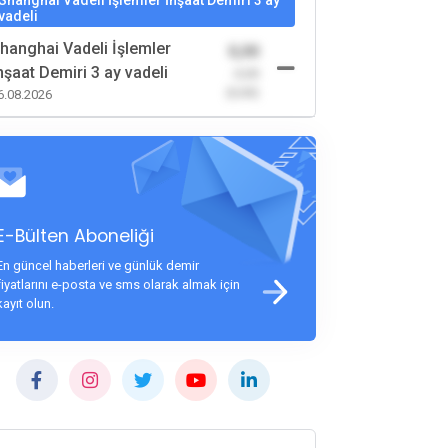
Shanghai Vadeli İşlemler İnşaat Demiri 3 ay
vadeli
hanghai Vadeli İşlemler
0,00
nşaat Demiri 3 ay vadeli
-0,00
(0,00)
6.08.2026
E-Bülten Aboneliği
En güncel haberleri ve günlük demir
fiyatlarını e-posta ve sms olarak almak için
kayıt olun.