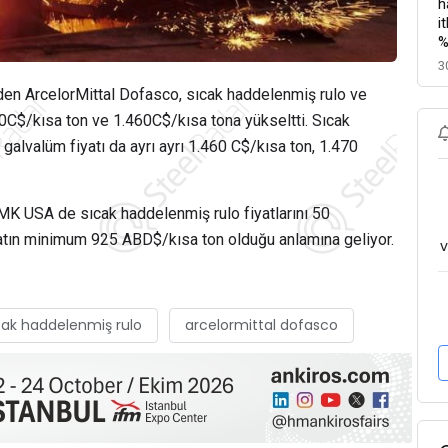
h
i
%
3
nden ArcelorMittal Dofasco, sıcak haddelenmiş rulo ve
00C$/kısa ton ve 1.460C$/kısa tona yükseltti. Sıcak
e galvalüm fiyatı da ayrı ayrı 1.460 C$/kısa ton, 1.470
.
K USA de sıcak haddelenmiş rulo fiyatlarını 50
fiyatın minimum 925 ABD$/kısa ton olduğu anlamına geliyor.
v
cak haddelenmiş rulo
arcelormittal dofasco