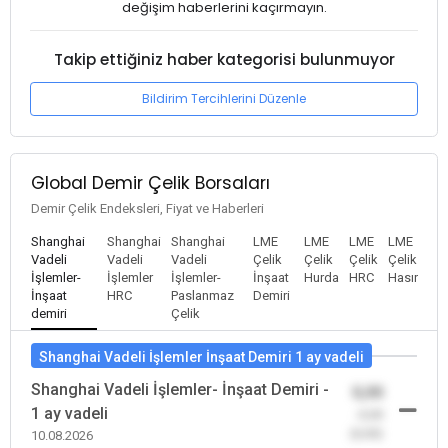
değişim haberlerini kaçırmayın.
Takip ettiğiniz haber kategorisi bulunmuyor
Bildirim Tercihlerini Düzenle
Global Demir Çelik Borsaları
Demir Çelik Endeksleri, Fiyat ve Haberleri
Shanghai
Shanghai
Shanghai
LME
LME
LME
LME
Vadeli
Vadeli
Vadeli
Çelik
Çelik
Çelik
Çelik
İşlemler-
İşlemler
İşlemler-
İnşaat
Hurda
HRC
Hasır
İnşaat
HRC
Paslanmaz
Demiri
demiri
Çelik
Shanghai Vadeli İşlemler İnşaat Demiri 1 ay vadeli
Shanghai Vadeli İşlemler- İnşaat Demiri -
0,00
1 ay vadeli
-0,00
(0,00)
10.08.2026