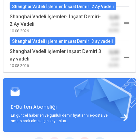
Shanghai Vadeli İşlemler İnşaat Demiri 2 Ay Vadeli
Shanghai Vadeli İşlemler- İnşaat Demiri-
0,00
2 Ay Vadeli
-0,00
(0,00)
10.08.2026
Shanghai Vadeli İşlemler İnşaat Demiri 3 ay vadeli
Shanghai Vadeli İşlemler İnşaat Demiri 3
0,00
ay vadeli
-0,00
(0,00)
10.08.2026
E-Bülten Aboneliği
En güncel haberleri ve günlük demir fiyatlarını e-posta ve
sms olarak almak için kayıt olun.