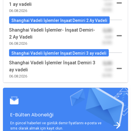
1 ay vadeli
-0,00
(0,00)
06.08.2026
Shanghai Vadeli İşlemler İnşaat Demiri 2 Ay Vadeli
Shanghai Vadeli İşlemler- İnşaat Demiri-
0,00
2 Ay Vadeli
-0,00
(0,00)
06.08.2026
Shanghai Vadeli İşlemler İnşaat Demiri 3 ay vadeli
Shanghai Vadeli İşlemler İnşaat Demiri 3
0,00
ay vadeli
-0,00
(0,00)
06.08.2026
E-Bülten Aboneliği
En güncel haberleri ve günlük demir fiyatlarını e-posta ve
sms olarak almak için kayıt olun.