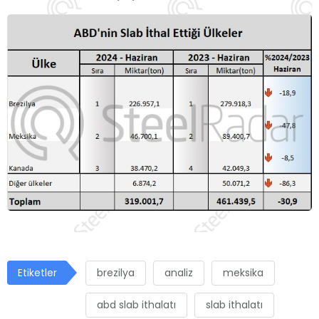
Etiketler
brezilya
analiz
meksika
abd slab ithalatı
slab ithalatı