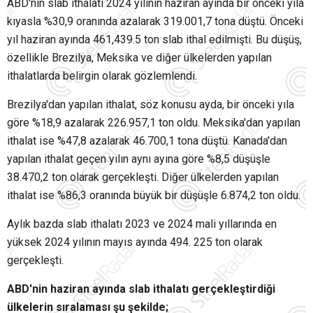
ABD'nin slab ithalatı 2024 yılının haziran ayında bir önceki yıla
kıyasla %30,9 oranında azalarak 319.001,7 tona düştü. Önceki
yıl haziran ayında 461,439.5 ton slab ithal edilmişti. Bu düşüş,
özellikle Brezilya, Meksika ve diğer ülkelerden yapılan
ithalatlarda belirgin olarak gözlemlendi.
Brezilya'dan yapılan ithalat, söz konusu ayda, bir önceki yıla
göre %18,9 azalarak 226.957,1 ton oldu. Meksika'dan yapılan
ithalat ise %47,8 azalarak 46.700,1 tona düştü. Kanada'dan
yapılan ithalat geçen yılın aynı ayına göre %8,5 düşüşle
38.470,2 ton olarak gerçekleşti. Diğer ülkelerden yapılan
ithalat ise %86,3 oranında büyük bir düşüşle 6.874,2 ton oldu.
Aylık bazda slab ithalatı 2023 ve 2024 mali yıllarında en
yüksek 2024 yılının mayıs ayında 494. 225 ton olarak
gerçekleşti.
ABD'nin haziran ayında slab ithalatı gerçekleştirdiği
ülkelerin sıralaması şu şekilde;