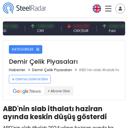
 USD
7,09 CNY
0,13 CNY
41,54 TRY
CNY
CNY/EUR
Faiz
KATEGORİLER
Demir Çelik Piyasaları
Haberler
Demir Çelik Piyasaları
ABD'nin slab ithalatı hazir
İzleme Listeme Ekle
+ Abone Olun
ABD'nin slab ithalatı haziran
ayında keskin düşüş gösterdi
ABD'nin slab ithalatı 2024 yılının haziran ayında bir