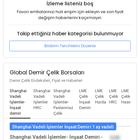
İzleme listeniz boş
Favori emtialarınızı hızlı erişim için ekleyin ve son fiyat
değişim haberlerini kaçırmayın.
Takip ettiğiniz haber kategorisi bulunmuyor
Bildirim Tercihlerini Düzenle
Global Demir Çelik Borsaları
Demir Çelik Endeksleri, Fiyat ve Haberleri
Shanghai
Shanghai
Shanghai
LME
LME
LME
LME
Vadeli
Vadeli
Vadeli
Çelik
Çelik
Çelik
Çelik
İşlemler-
İşlemler
İşlemler-
İnşaat
Hurda
HRC
Hasır
İnşaat
HRC
Paslanmaz
Demiri
demiri
Çelik
Shanghai Vadeli İşlemler İnşaat Demiri 1 ay vadeli
Shanghai Vadeli İşlemler- İnşaat Demiri -
0,00