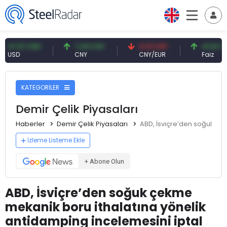
,57 USD
7,09 CNY
0,13 CNY
41,54 TRY
D
CNY
CNY/EUR
Faiz
KATEGORİLER
Demir Çelik Piyasaları
Haberler
Demir Çelik Piyasaları
ABD, İsviçre’den soğuk çek
İzleme Listeme Ekle
+ Abone Olun
ABD, İsviçre’den soğuk çekme
mekanik boru ithalatına yönelik
antidamping incelemesini iptal