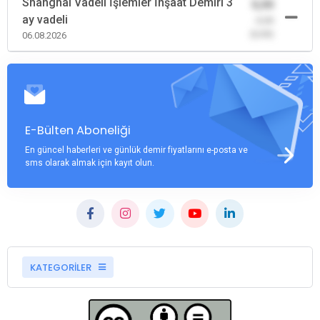
Shanghai Vadeli İşlemler İnşaat Demiri 3
0,00
ay vadeli
-0,00
(0,00)
06.08.2026
E-Bülten Aboneliği
En güncel haberleri ve günlük demir fiyatlarını e-posta ve
sms olarak almak için kayıt olun.
KATEGORİLER