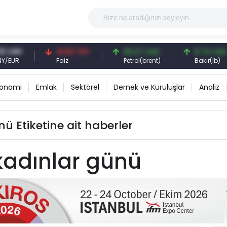
CNY
41,53 TRY
83,27 USD
6,74 USD
UR
Faiz
Petrol(brent)
Bakır(lb)
konomi
Emlak
Sektörel
Dernek ve Kuruluşlar
Analiz
ü Etiketine ait haberler
kadınlar günü