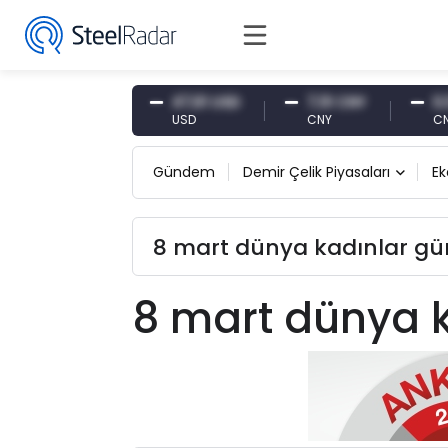
54,87 EUR
47,61 USD
7,10 CNY
0,13 
EUR
USD
CNY
CNY/E
Gündem
Demir Çelik Piyasaları
E
8 mart dünya kadınlar gün
8 mart dünya 