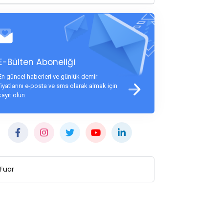
E-Bülten Aboneliği
En güncel haberleri ve günlük demir
fiyatlarını e-posta ve sms olarak almak için
kayıt olun.
Fuar