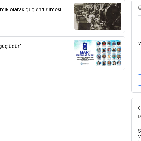
mik olarak güçlendirilmesi
v
 güçlüdür"
D
S
V