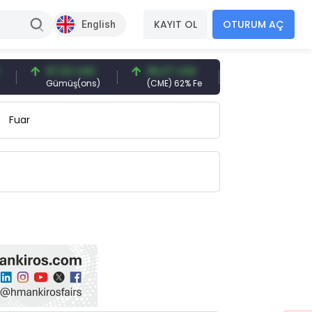
KAYIT OL
OTURUM AÇ
English
97,32 USD
96,27 USD
377,25 USD
Gümüş(ons)
(CME) 62% Fe
Gemi Söküm
Fuar