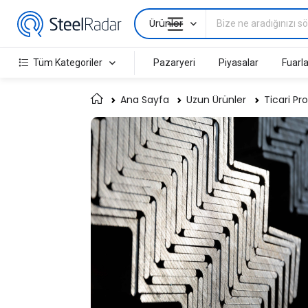
Ürünler
Tüm Kategoriler
Pazaryeri
Piyasalar
Fuarla
Ana Sayfa
Uzun Ürünler
Ticari Pro