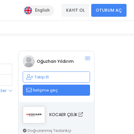
KAYIT OL
OTURUM AÇ
English
Oğuzhan Yıldırım
Takip Et
İletişime geç
ster
KOCAER ÇELİK
Doğrulanmış Tedarikçi